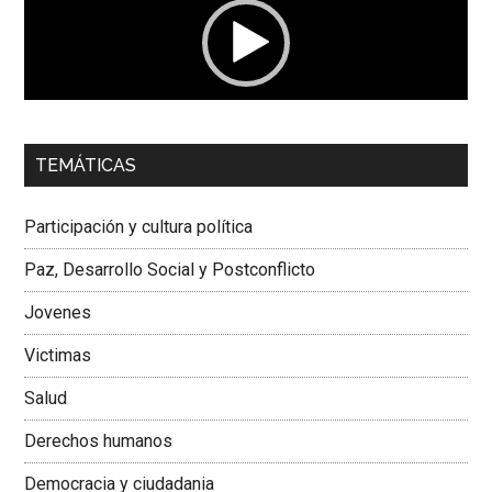
00:00
01:04
TEMÁTICAS
Dra. Carolina Corcho Mejía,
Presidenta Corporación
Latinoamericana Sur, Vicepresidenta Federación Médica
Participación y cultura política
Colombiana
Paz, Desarrollo Social y Postconflicto
Jovenes
Victimas
Salud
Derechos humanos
Democracia y ciudadania