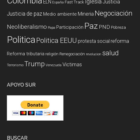
Colombia
Iglesia
ELN
Justicia
Fast Track
España
Negociación
Justicia de paz
Mineria
Medio ambiente
Paz
Neoliberalismo
PND
Participación
Pobreza
Papa
Politica
Politica EEUU
reforma
protesta social
salud
Reforma tributaria
religión
Renegociación
revolucion
Trump
Victimas
Terrorismo
Venezuela
APOYO SUR
BUSCAR