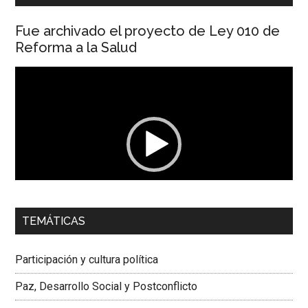
Fue archivado el proyecto de Ley 010 de
Reforma a la Salud
Reproductor
de
vídeo
00:00
01:04
TEMÁTICAS
Dra. Carolina Corcho Mejía,
Presidenta Corporación
Latinoamericana Sur, Vicepresidenta Federación Médica
Participación y cultura política
Colombiana
Paz, Desarrollo Social y Postconflicto