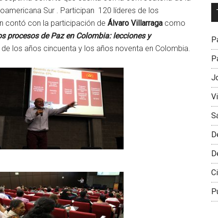
Dr
noamericana Sur . Participan 120 líderes de los
L
n contó con la participación de
Álvaro Villarraga
como
M
s procesos de Paz en Colombia: lecciones y
Pa
 de los años cincuenta y los años noventa en Colombia.
Pa
J
V
S
D
D
Ci
P