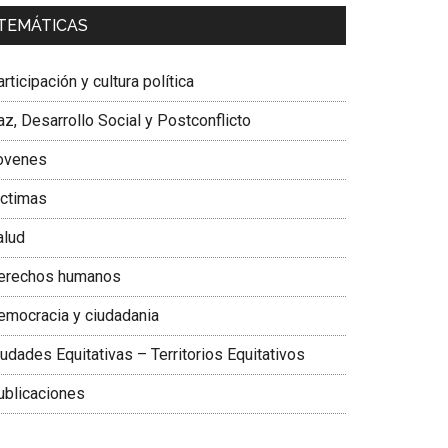
a. Carolina Corcho Mejía,
Presidenta Corporación
TEMÁTICAS
atinoamericana Sur, Vicepresidenta Federación
édica Colombiana
rticipación y cultura política
z, Desarrollo Social y Postconflicto
ovenes
ictimas
alud
erechos humanos
emocracia y ciudadania
udades Equitativas – Territorios Equitativos
ublicaciones