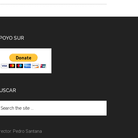
POYO SUR
USCAR
rector: Pedro Santana