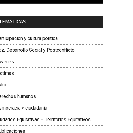
00:00
01:04
a. Carolina Corcho Mejía,
Presidenta Corporación
TEMÁTICAS
atinoamericana Sur, Vicepresidenta Federación
édica Colombiana
rticipación y cultura política
z, Desarrollo Social y Postconflicto
ovenes
ictimas
alud
erechos humanos
emocracia y ciudadania
udades Equitativas – Territorios Equitativos
ublicaciones