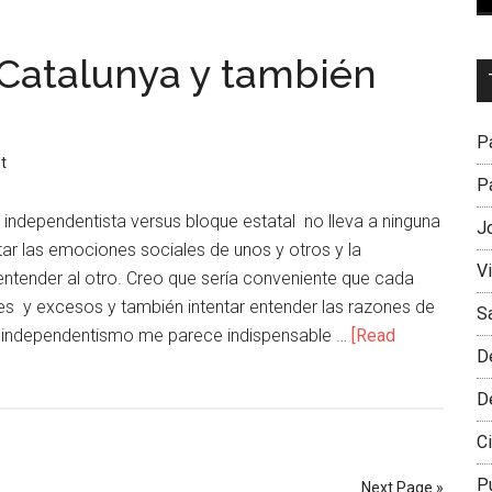
 Catalunya y también
Dr
L
M
Pa
t
Pa
independentista versus bloque estatal no lleva a ninguna
J
ar las emociones sociales de unos y otros y la
V
entender al otro. Creo que sería conveniente que cada
res y excesos y también intentar entender las razones de
S
el independentismo me parece indispensable …
[Read
D
D
Ci
P
Next Page »