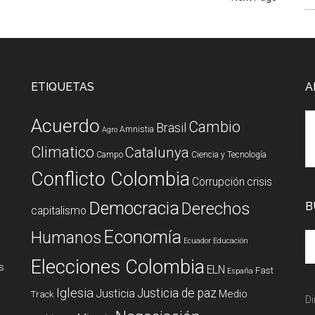
ETIQUETAS
A
Acuerdo
Cambio
Brasil
Amnistia
Agro
Climatico
Catalunya
Campo
Ciencia y Tecnología
Conflicto Colombia
Corrupción
crisis
Democracia
Derechos
B
capitalismo
Economía
Humanos
Ecuador
Educación
Elecciones Colombia
s
ELN
Fast
España
Iglesia
Justicia de paz
Justicia
Medio
Track
Di