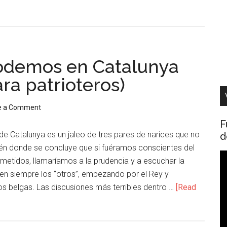
Podemos en Catalunya
a patrioteros)
e a Comment
F
e Catalunya es un jaleo de tres pares de narices que no
d
bién donde se concluye que si fuéramos conscientes del
R
metidos, llamaríamos a la prudencia y a escuchar la
d
nen siempre los “otros”, empezando por el Rey y
v
los belgas. Las discusiones más terribles dentro …
[Read