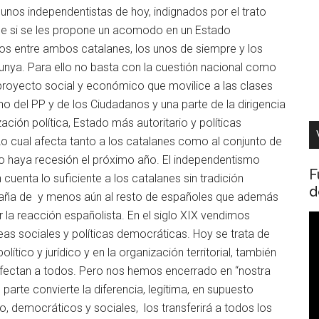
unos independentistas de hoy, indignados por el trato
rse si se les propone un acomodo en un Estado
azos entre ambos catalanes, los unos de siempre y los
lunya. Para ello no basta con la cuestión nacional como
 proyecto social y económico que movilice a las clases
o del PP y de los Ciudadanos y una parte de la dirigencia
ación política, Estado más autoritario y políticas
o cual afecta tanto a los catalanes como al conjunto de
haya recesión el próximo año. El independentismo
F
cuenta lo suficiente a los catalanes sin tradición
d
 España de y menos aún al resto de españoles que además
 la reacción españolista. En el siglo XIX vendimos
R
eas sociales y políticas democráticas. Hoy se trata de
d
ítico y jurídico y en la organización territorial, también
v
afectan a todos. Pero nos hemos encerrado en “nostra
 parte convierte la diferencia, legítima, en supuesto
do, democráticos y sociales, los transferirá a todos los