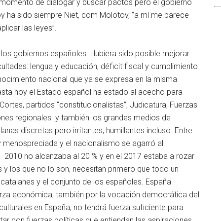
 momento de dialogar y buscar pactos pero el gobierno
oy ha sido siempre Niet, com Molotov, “a mí me parece
licar las leyes”.
los gobiernos españoles. Hubiera sido posible mejorar
ultades: lengua y educación, déficit fiscal y cumplimiento
conocimiento nacional que ya se expresa en la misma
hasta hoy el Estado español ha estado al acecho para
ortes, partidos “constitucionalistas”, Judicatura, Fuerzas
ones regionales y también los grandes medios de
as discretas pero irritantes, humillantes incluso. Entre
 menospreciada y el nacionalismo se agarró al
l 2010 no alcanzaba al 20 % y en el 2017 estaba a rozar
s y los que no lo son, necesitan primero que todo un
catalanes y el conjunto de los españoles. España
erza económica, también por la vocación democrática del
ulturales en España, no tendrá fuerza suficiente para
tar con fuerzas políticas que entiendan las aspiraciones