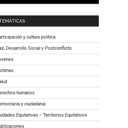
00:00
01:04
a. Carolina Corcho Mejía,
Presidenta Corporación
TEMÁTICAS
atinoamericana Sur, Vicepresidenta Federación
édica Colombiana
rticipación y cultura política
z, Desarrollo Social y Postconflicto
ovenes
ictimas
alud
erechos humanos
emocracia y ciudadania
udades Equitativas – Territorios Equitativos
ublicaciones