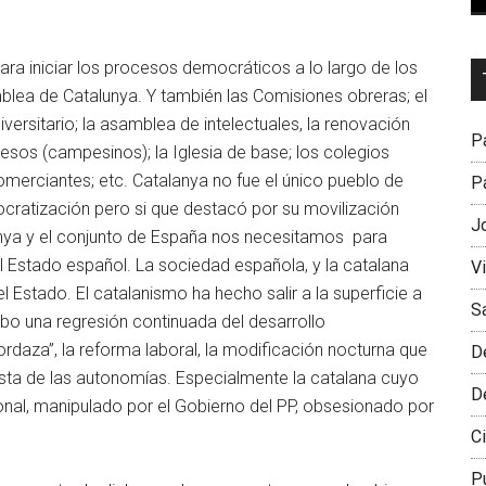
para iniciar los procesos democráticos a lo largo de los
Dr
blea de Catalunya. Y también las Comisiones obreras; el
L
versitario; la asamblea de intelectuales, la renovación
M
Pa
agesos (campesinos); la Iglesia de base; los colegios
merciantes; etc. Catalanya no fue el único pueblo de
Pa
ocratización pero si que destacó por su movilización
J
unya y el conjunto de España nos necesitamos para
l Estado español. La sociedad española, y la catalana
V
stado. El catalanismo ha hecho salir a la superficie a
S
bo una regresión continuada del desarrollo
ordaza”, la reforma laboral, la modificación nocturna que
D
nista de las autonomías. Especialmente la catalana cuyo
D
ional, manipulado por el Gobierno del PP, obsesionado por
Ci
P