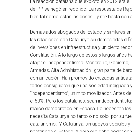
La reacción catalana que explotó en 2012 era el
del PP se negó en redondo. La respuesta de Raj
bien tal como están las cosas… y me basta con ap
Demasiados abogados del Estado y similares en 
las relaciones con Catalunya sin demasiadas dific
de inversiones en infraestructura y un cierto re
Constitución. A lo largo de estos 5 largos años 
atajar el independentismo: Monarquía, Gobierno, C
Armadas, Alta Administración, gran parte de bar
comunicación. Han promovido cruzadas anticatalan
todos consiguieron que una sociedad indignada y
“independentismo”, un mito movilizador. Antes de
el 50%. Pero los catalanes, sean independentista
marco democrático en España. Lo necesitan los 
necesita Catalunya no tanto o no solo por su fu
catalanismo. Y Catalunya, sin apoyos sociales y c
pactar con el Estado. Y para ello debe poder con