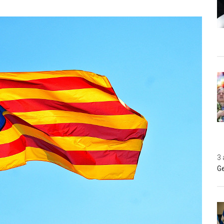
3 
Ge