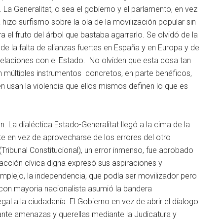
La Generalitat, o sea el gobierno y el parlamento, en vez
ta hizo surfismo sobre la ola de la movilización popular sin
a el fruto del árbol que bastaba agarrarlo. Se olvidó de la
 de la falta de alianzas fuertes en España y en Europa y de
elaciones con el Estado. No olviden que esta cosa tan
múltiples instrumentos concretos, en parte benéficos,
usan la violencia que ellos mismos definen lo que es
n. La dialéctica Estado-Generalitat llegó a la cima de la
e en vez de aprovecharse de los errores del otro
(Tribunal Constitucional), un error inmenso, fue aprobado
acción cívica digna expresó sus aspiraciones y
plejo, la independencia, que podía ser movilizador pero
t con mayoria nacionalista asumió la bandera
egal a la ciudadanía. El Gobierno en vez de abrir el díalogo
nte amenazas y querellas mediante la Judicatura y