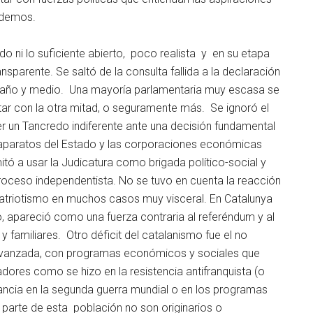
odemos.
o ni lo suficiente abierto, poco realista y en su etapa
sparente. Se saltó de la consulta fallida a la declaración
n año y medio. Una mayoría parlamentaria muy escasa se
tar con la otra mitad, o seguramente más. Se ignoró el
 un Tancredo indiferente ante una decisión fundamental
s aparatos del Estado y las corporaciones económicas
mitó a usar la Judicatura como brigada político-social y
roceso independentista. No se tuvo en cuenta la reacción
patriotismo en muchos casos muy visceral. En Catalunya
, apareció como una fuerza contraria al referéndum y al
 familiares. Otro déficit del catalanismo fue el no
 avanzada, con programas económicos y sociales que
dores como se hizo en la resistencia antifranquista (o
rancia en la segunda guerra mundial o en los programas
n parte de esta población no son originarios o