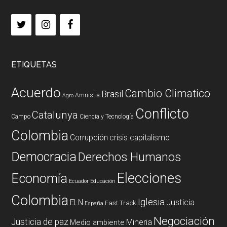
ETIQUETAS
Acuerdo
Cambio Climatico
Brasil
Amnistia
Agro
Conflicto
Catalunya
Campo
Ciencia y Tecnología
Colombia
Corrupción
crisis capitalismo
Democracia
Derechos Humanos
Elecciones
Economía
Ecuador
Educación
Colombia
Iglesia
ELN
Justicia
Fast Track
España
Negociación
Justicia de paz
Mineria
Medio ambiente