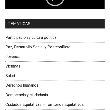
00:00
01:04
TEMÁTICAS
Dra. Carolina Corcho Mejía,
Presidenta Corporación
Latinoamericana Sur, Vicepresidenta Federación Médica
Participación y cultura política
Colombiana
Paz, Desarrollo Social y Postconflicto
Jovenes
Victimas
Salud
Derechos humanos
Democracia y ciudadania
Ciudades Equitativas – Territorios Equitativos