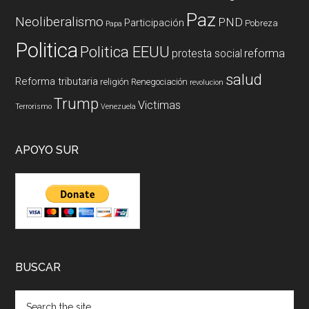
Paz
Neoliberalismo
PND
Participación
Pobreza
Papa
Politica
Politica EEUU
reforma
protesta social
salud
Reforma tributaria
religión
Renegociación
revolucion
Trump
Victimas
Terrorismo
Venezuela
APOYO SUR
BUSCAR