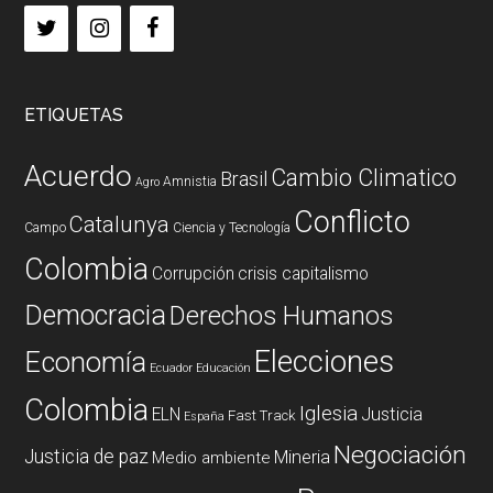
ETIQUETAS
Acuerdo
Cambio Climatico
Brasil
Amnistia
Agro
Conflicto
Catalunya
Campo
Ciencia y Tecnología
Colombia
Corrupción
crisis capitalismo
Democracia
Derechos Humanos
Elecciones
Economía
Ecuador
Educación
Colombia
Iglesia
ELN
Justicia
Fast Track
España
Negociación
Justicia de paz
Mineria
Medio ambiente