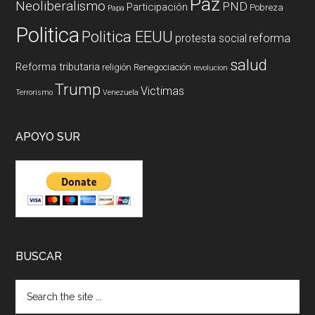
Paz
Neoliberalismo
PND
Participación
Pobreza
Papa
Politica
Politica EEUU
reforma
protesta social
salud
Reforma tributaria
religión
Renegociación
revolucion
Trump
Victimas
Terrorismo
Venezuela
APOYO SUR
BUSCAR