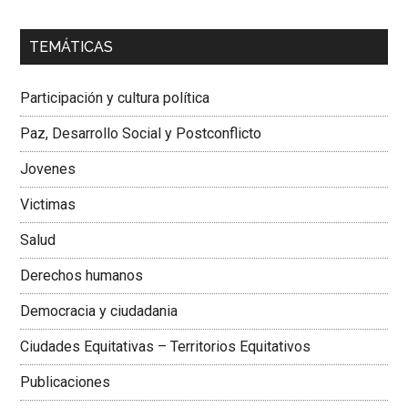
00:00
01:04
TEMÁTICAS
Dra. Carolina Corcho Mejía,
Presidenta Corporación
Latinoamericana Sur, Vicepresidenta Federación Médica
Participación y cultura política
Colombiana
Paz, Desarrollo Social y Postconflicto
Jovenes
Victimas
Salud
Derechos humanos
Democracia y ciudadania
Ciudades Equitativas – Territorios Equitativos
Publicaciones