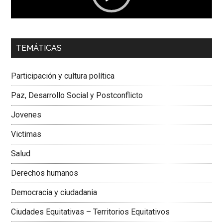
00:00
01:04
TEMÁTICAS
Dra. Carolina Corcho Mejía,
Presidenta Corporación
Latinoamericana Sur, Vicepresidenta Federación Médica
Participación y cultura política
Colombiana
Paz, Desarrollo Social y Postconflicto
Jovenes
Victimas
Salud
Derechos humanos
Democracia y ciudadania
Ciudades Equitativas – Territorios Equitativos