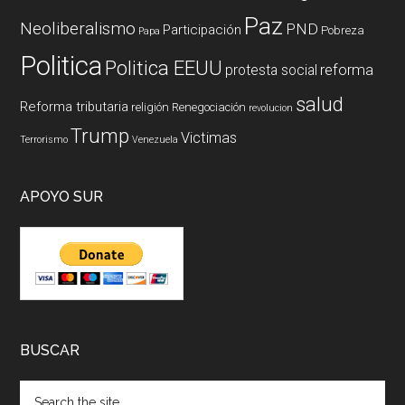
Paz
Neoliberalismo
PND
Participación
Pobreza
Papa
Politica
Politica EEUU
reforma
protesta social
salud
Reforma tributaria
religión
Renegociación
revolucion
Trump
Victimas
Terrorismo
Venezuela
APOYO SUR
BUSCAR