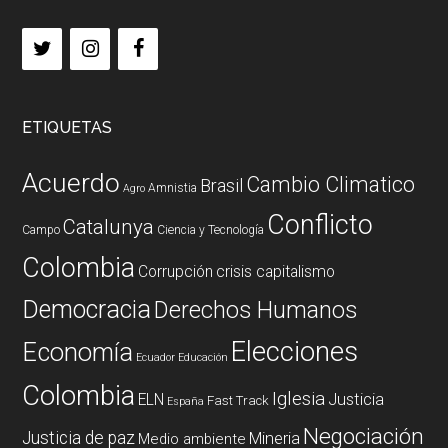
ETIQUETAS
Acuerdo
Cambio Climatico
Brasil
Amnistia
Agro
Conflicto
Catalunya
Campo
Ciencia y Tecnología
Colombia
Corrupción
crisis capitalismo
Democracia
Derechos Humanos
Elecciones
Economía
Ecuador
Educación
Colombia
Iglesia
ELN
Justicia
Fast Track
España
Negociación
Justicia de paz
Mineria
Medio ambiente