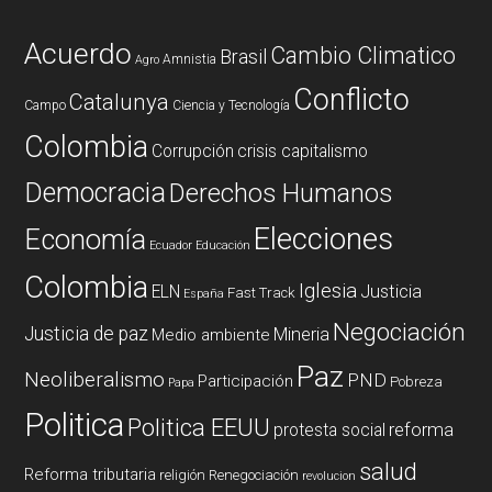
Acuerdo
Cambio Climatico
Brasil
Amnistia
Agro
Conflicto
Catalunya
Campo
Ciencia y Tecnología
Colombia
Corrupción
crisis capitalismo
Democracia
Derechos Humanos
Elecciones
Economía
Ecuador
Educación
Colombia
Iglesia
ELN
Justicia
Fast Track
España
Negociación
Justicia de paz
Mineria
Medio ambiente
Paz
Neoliberalismo
PND
Participación
Pobreza
Papa
Politica
Politica EEUU
reforma
protesta social
salud
Reforma tributaria
religión
Renegociación
revolucion