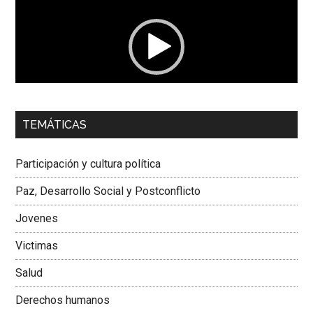
vídeo
00:00
01:04
TEMÁTICAS
Dra. Carolina Corcho Mejía,
Presidenta Corporación
Latinoamericana Sur, Vicepresidenta Federación Médica
Participación y cultura política
Colombiana
Paz, Desarrollo Social y Postconflicto
Jovenes
Victimas
Salud
Derechos humanos