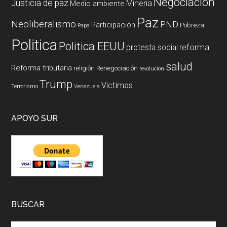
Negociación
Justicia de paz
Mineria
Medio ambiente
Paz
Neoliberalismo
PND
Participación
Pobreza
Papa
Politica
Politica EEUU
reforma
protesta social
salud
Reforma tributaria
religión
Renegociación
revolucion
Trump
Victimas
Terrorismo
Venezuela
APOYO SUR
BUSCAR