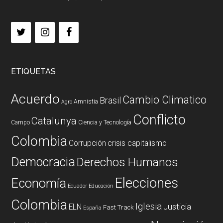
ETIQUETAS
Acuerdo
Cambio Climatico
Brasil
Amnistia
Agro
Conflicto
Catalunya
Campo
Ciencia y Tecnología
Colombia
Corrupción
crisis capitalismo
Democracia
Derechos Humanos
Elecciones
Economía
Ecuador
Educación
Colombia
Iglesia
ELN
Justicia
Fast Track
España