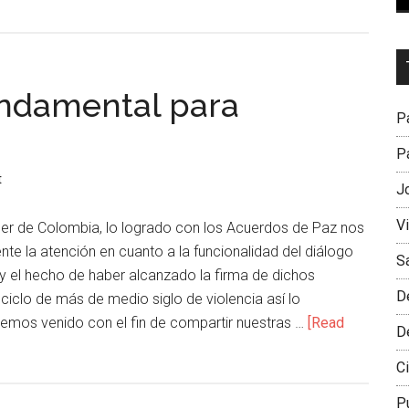
Dr
L
fundamental para
M
Pa
Pa
t
J
V
er de Colombia, lo logrado con los Acuerdos de Paz nos
e la atención en cuanto a la funcionalidad del diálogo
S
 y el hecho de haber alcanzado la firma de dichos
D
ciclo de más de medio siglo de violencia así lo
emos venido con el fin de compartir nuestras …
[Read
D
Ci
P