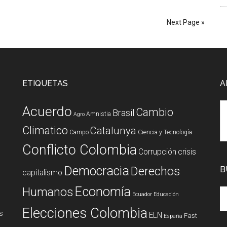
Next Page »
ETIQUETAS
A
Acuerdo
Cambio
Brasil
Amnistia
Agro
Climatico
Catalunya
Campo
Ciencia y Tecnología
Conflicto Colombia
Corrupción
crisis
Democracia
Derechos
B
capitalismo
Economía
Humanos
Ecuador
Educación
Elecciones Colombia
s
ELN
Fast
España