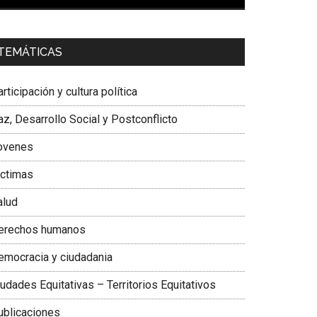
00:00
01:04
a. Carolina Corcho Mejía,
Presidenta Corporación
TEMÁTICAS
atinoamericana Sur, Vicepresidenta Federación
édica Colombiana
rticipación y cultura política
z, Desarrollo Social y Postconflicto
ovenes
ictimas
alud
erechos humanos
emocracia y ciudadania
udades Equitativas – Territorios Equitativos
ublicaciones