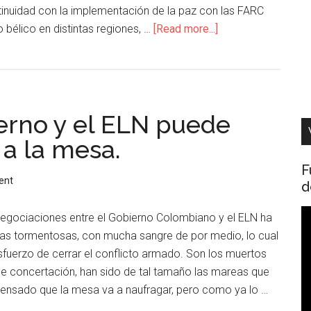
ntinuidad con la implementación de la paz con las FARC
o bélico en distintas regiones, …
[Read more...]
ierno y el ELN puede
 a la mesa.
F
ent
d
R
egociaciones entre el Gobierno Colombiano y el ELN ha
d
s tormentosas, con mucha sangre de por medio, lo cual
v
sfuerzo de cerrar el conflicto armado. Son los muertos
de concertación, han sido de tal tamaño las mareas que
sado que la mesa va a naufragar, pero como ya lo …