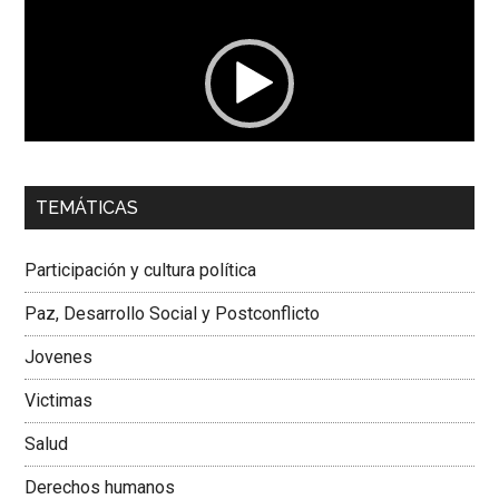
vídeo
00:00
01:04
TEMÁTICAS
Dra. Carolina Corcho Mejía,
Presidenta Corporación
Latinoamericana Sur, Vicepresidenta Federación Médica
Participación y cultura política
Colombiana
Paz, Desarrollo Social y Postconflicto
Jovenes
Victimas
Salud
Derechos humanos