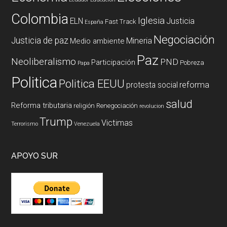
Colombia
Iglesia
ELN
Justicia
Fast Track
España
Negociación
Justicia de paz
Mineria
Medio ambiente
Paz
Neoliberalismo
PND
Participación
Pobreza
Papa
Politica
Politica EEUU
reforma
protesta social
salud
Reforma tributaria
religión
Renegociación
revolucion
Trump
Victimas
Terrorismo
Venezuela
APOYO SUR