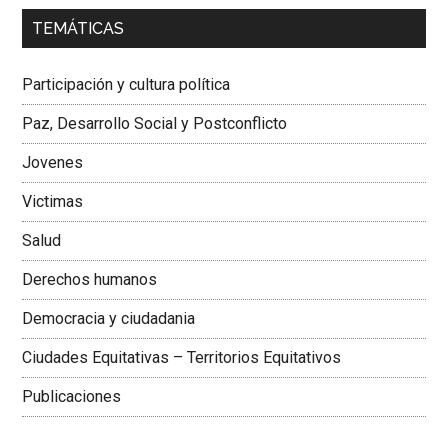
00:00
01:04
TEMÁTICAS
Dra. Carolina Corcho Mejía,
Presidenta Corporación
Latinoamericana Sur, Vicepresidenta Federación Médica
Participación y cultura política
Colombiana
Paz, Desarrollo Social y Postconflicto
Jovenes
Victimas
Salud
Derechos humanos
Democracia y ciudadania
Ciudades Equitativas – Territorios Equitativos
Publicaciones