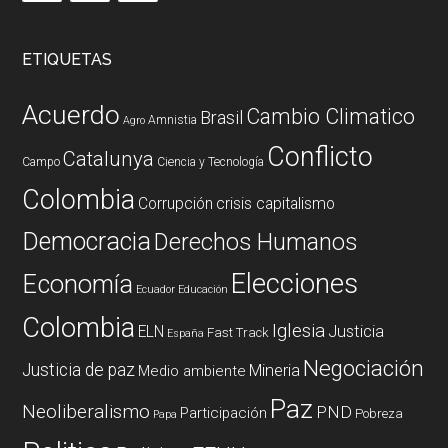
ETIQUETAS
Acuerdo
Cambio Climatico
Brasil
Amnistia
Agro
Conflicto
Catalunya
Campo
Ciencia y Tecnología
Colombia
Corrupción
crisis capitalismo
Democracia
Derechos Humanos
Elecciones
Economía
Ecuador
Educación
Colombia
Iglesia
ELN
Justicia
Fast Track
España
Negociación
Justicia de paz
Mineria
Medio ambiente
Paz
Neoliberalismo
PND
Participación
Pobreza
Papa