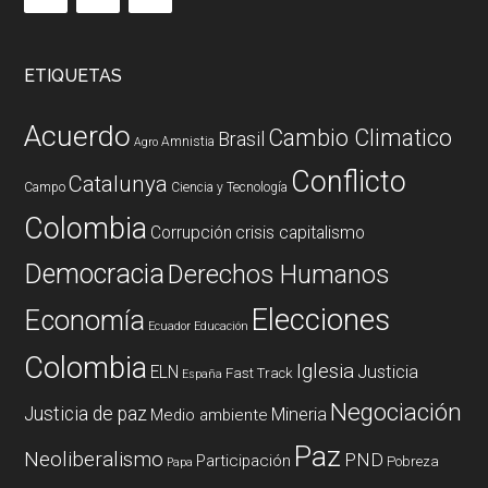
ETIQUETAS
Acuerdo
Cambio Climatico
Brasil
Amnistia
Agro
Conflicto
Catalunya
Campo
Ciencia y Tecnología
Colombia
Corrupción
crisis capitalismo
Democracia
Derechos Humanos
Elecciones
Economía
Ecuador
Educación
Colombia
Iglesia
ELN
Justicia
Fast Track
España
Negociación
Justicia de paz
Mineria
Medio ambiente
Paz
Neoliberalismo
PND
Participación
Pobreza
Papa