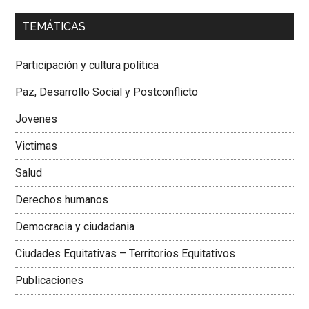
00:00
01:04
TEMÁTICAS
Dra. Carolina Corcho Mejía,
Presidenta Corporación
Latinoamericana Sur, Vicepresidenta Federación Médica
Participación y cultura política
Colombiana
Paz, Desarrollo Social y Postconflicto
Jovenes
Victimas
Salud
Derechos humanos
Democracia y ciudadania
Ciudades Equitativas – Territorios Equitativos
Publicaciones