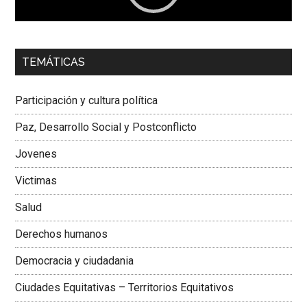
00:00
01:04
TEMÁTICAS
Dra. Carolina Corcho Mejía,
Presidenta Corporación
Latinoamericana Sur, Vicepresidenta Federación Médica
Participación y cultura política
Colombiana
Paz, Desarrollo Social y Postconflicto
Jovenes
Victimas
Salud
Derechos humanos
Democracia y ciudadania
Ciudades Equitativas – Territorios Equitativos