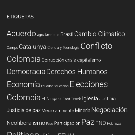
ETIQUETAS
Acuerdo
Cambio Climatico
Brasil
Amnistia
Agro
Conflicto
Catalunya
Campo
Ciencia y Tecnología
Colombia
Corrupción
crisis capitalismo
Democracia
Derechos Humanos
Elecciones
Economía
Ecuador
Educación
Colombia
Iglesia
ELN
Justicia
Fast Track
España
Negociación
Justicia de paz
Mineria
Medio ambiente
Paz
Neoliberalismo
PND
Participación
Pobreza
Papa