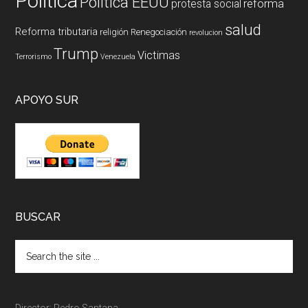
Politica
Politica EEUU
reforma
protesta social
salud
Reforma tributaria
religión
Renegociación
revolucion
Trump
Victimas
Terrorismo
Venezuela
APOYO SUR
BUSCAR
Director: Pedro Santana