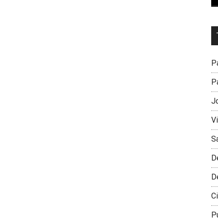
Dr
L
M
Pa
Pa
J
V
S
D
D
Ci
P