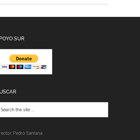
POYO SUR
USCAR
rector: Pedro Santana