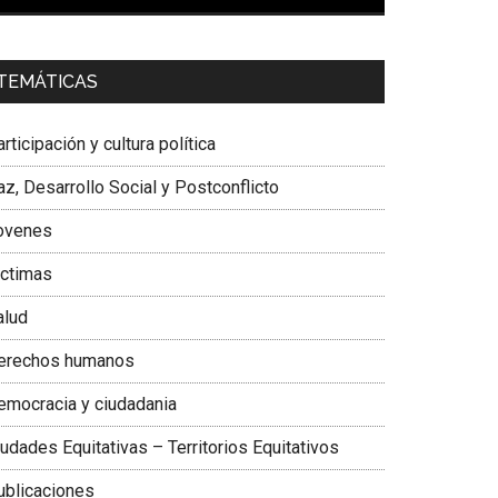
00:00
01:04
a. Carolina Corcho Mejía,
Presidenta Corporación
TEMÁTICAS
atinoamericana Sur, Vicepresidenta Federación
édica Colombiana
rticipación y cultura política
z, Desarrollo Social y Postconflicto
ovenes
ictimas
alud
erechos humanos
emocracia y ciudadania
udades Equitativas – Territorios Equitativos
ublicaciones