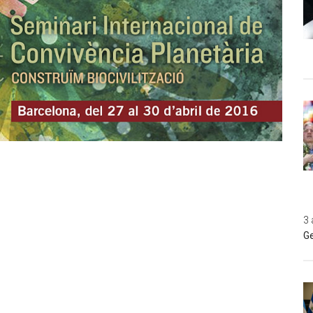
3 
Ge