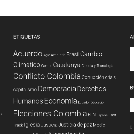
ETIQUETAS
A
Acuerdo
Cambio
Brasil
Amnistia
Agro
Climatico
Catalunya
Campo
Ciencia y Tecnología
Conflicto Colombia
Corrupción
crisis
Democracia
Derechos
B
capitalismo
Economía
Humanos
Ecuador
Educación
Elecciones Colombia
s
ELN
Fast
España
Iglesia
Justicia de paz
Justicia
Medio
Track
Di