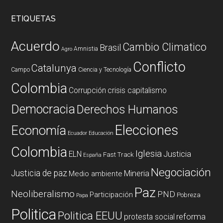
ETIQUETAS
Acuerdo
Cambio Climatico
Brasil
Amnistia
Agro
Conflicto
Catalunya
Campo
Ciencia y Tecnología
Colombia
Corrupción
crisis capitalismo
Democracia
Derechos Humanos
Elecciones
Economía
Ecuador
Educación
Colombia
Iglesia
ELN
Justicia
Fast Track
España
Negociación
Justicia de paz
Mineria
Medio ambiente
Paz
Neoliberalismo
PND
Participación
Pobreza
Papa
Politica
Politica EEUU
reforma
protesta social