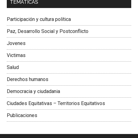
TEMÁTICAS
Dra. Carolina Corcho Mejía,
Presidenta Corporación
Latinoamericana Sur, Vicepresidenta Federación Médica
Participación y cultura política
Colombiana
Paz, Desarrollo Social y Postconflicto
Jovenes
Victimas
Salud
Derechos humanos
Democracia y ciudadania
Ciudades Equitativas – Territorios Equitativos
Publicaciones