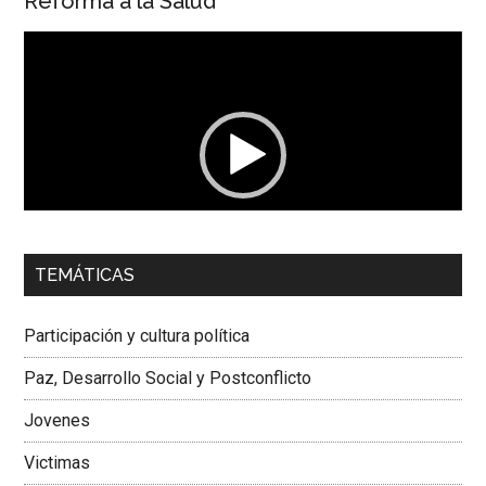
Reforma a la Salud
Reproductor
de
vídeo
00:00
01:04
TEMÁTICAS
Dra. Carolina Corcho Mejía,
Presidenta Corporación
Latinoamericana Sur, Vicepresidenta Federación Médica
Participación y cultura política
Colombiana
Paz, Desarrollo Social y Postconflicto
Jovenes
Victimas