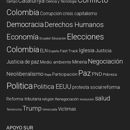
Conflicto
Catalunya
Campo
Ciencia y Tecnología
Colombia
Corrupción
crisis capitalismo
Democracia
Derechos Humanos
Elecciones
Economía
Ecuador
Educación
Colombia
Iglesia
ELN
Justicia
Fast Track
España
Negociación
Justicia de paz
Mineria
Medio ambiente
Paz
Neoliberalismo
PND
Participación
Pobreza
Papa
Politica
Politica EEUU
reforma
protesta social
salud
Reforma tributaria
religión
Renegociación
revolucion
Trump
Victimas
Terrorismo
Venezuela
APOYO SUR