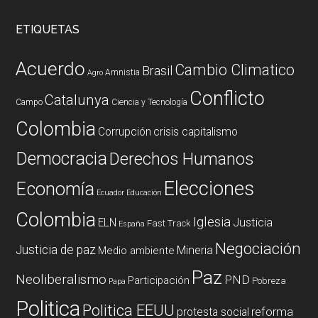
ETIQUETAS
Acuerdo
Cambio Climatico
Brasil
Amnistia
Agro
Conflicto
Catalunya
Campo
Ciencia y Tecnología
Colombia
Corrupción
crisis capitalismo
Democracia
Derechos Humanos
Elecciones
Economía
Ecuador
Educación
Colombia
Iglesia
ELN
Justicia
Fast Track
España
Negociación
Justicia de paz
Mineria
Medio ambiente
Paz
Neoliberalismo
PND
Participación
Pobreza
Papa
Politica
Politica EEUU
reforma
protesta social