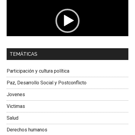
vídeo
00:00
01:04
TEMÁTICAS
Dra. Carolina Corcho Mejía,
Presidenta Corporación
Latinoamericana Sur, Vicepresidenta Federación Médica
Participación y cultura política
Colombiana
Paz, Desarrollo Social y Postconflicto
Jovenes
Victimas
Salud
Derechos humanos