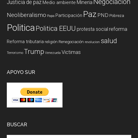
Negociación
Justicia de paz
Mineria
Medio ambiente
Paz
Neoliberalismo
PND
Participación
Pobreza
Papa
Politica
Politica EEUU
reforma
protesta social
salud
Reforma tributaria
religión
Renegociación
revolucion
Trump
Victimas
Terrorismo
Venezuela
APOYO SUR
BUSCAR