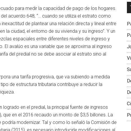
Dr
decuado para medir la capacidad de pago de los hogares.
L
del acuerdo 648, “… cuando se utiliza el estrato como
M
exactitud de plantear una relación directa y lineal entre
Pa
en la ciudad, el entorno de su vivienda y su ingreso”. Y un
Pa
clas espaciales entre diferentes niveles de ingreso y
o. El avalúo es una variable que se aproxima al ingreso
J
rifa del predial no se debe asociar al estrato sino al
V
S
rpora una tarifa progresiva, que va subiendo a medida
D
ipo de estructura tributaria contribuye a reducir la
riqueza.
D
Ci
logrado en el predial, la principal fuente de ingresos
), que en el 2016 recaudo un monto de $3,5 billones. La
P
 podría modernizar. Tal y como lo señaló la Comisión de
taria (2015), es necesario introducirle modificaciones al