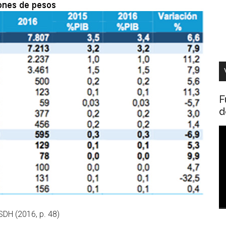
F
d
R
d
v
SDH (2016, p. 48)