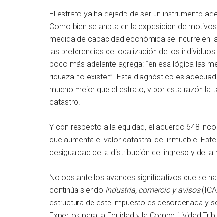
El estrato ya ha dejado de ser un instrumento a
Como bien se anota en la exposición de motivos 
medida de capacidad económica se incurre en la in
las preferencias de localización de los individuos 
poco más adelante agrega: “en esa lógica las mez
riqueza no existen”. Este diagnóstico es adecuad
mucho mejor que el estrato, y por esta razón la ta
catastro.
Y con respecto a la equidad, el acuerdo 648 inco
que aumenta el valor catastral del inmueble. Este t
desigualdad de la distribución del ingreso y de la 
No obstante los avances significativos que se han 
continúa siendo
industria, comercio y avisos
(ICA
estructura de este impuesto es desordenada y se
Expertos para la Equidad y la Competitividad Tribu