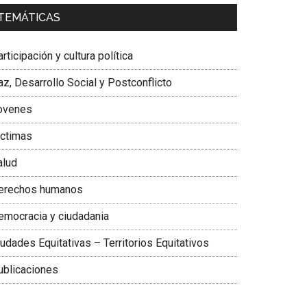
a. Carolina Corcho Mejía,
Presidenta Corporación
TEMÁTICAS
atinoamericana Sur, Vicepresidenta Federación
édica Colombiana
rticipación y cultura política
z, Desarrollo Social y Postconflicto
ovenes
ictimas
alud
erechos humanos
emocracia y ciudadania
udades Equitativas – Territorios Equitativos
ublicaciones