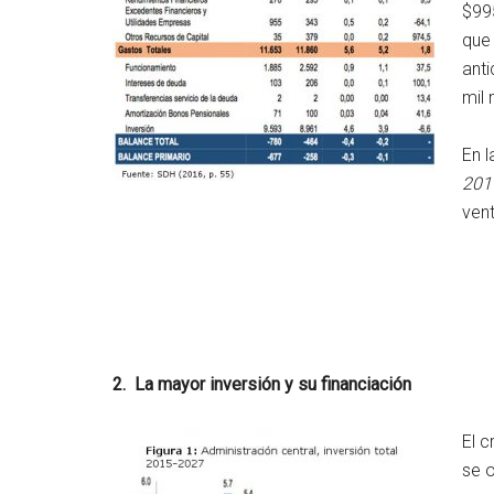
$99
que 
anti
mil 
En 
201
ven
2. La mayor inversión y su financiación
El c
se o