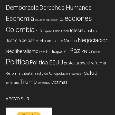
Democracia
Derechos Humanos
Elecciones
Economía
Ecuador
Educación
Colombia
Iglesia
ELN
Justicia
Fast Track
España
Negociación
Justicia de paz
Mineria
Medio ambiente
Paz
Neoliberalismo
PND
Participación
Pobreza
Papa
Politica
Politica EEUU
reforma
protesta social
salud
Reforma tributaria
religión
Renegociación
revolucion
Trump
Victimas
Terrorismo
Venezuela
APOYO SUR