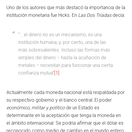
Uno de los autores que más destacó la importancia de la
institución monetaria fue Hicks. En
Las Dos Tríadas
decía:
“… el dinero no es un mecanismo; es una
institución humana, y, por cierto, una de las
más sobresalientes. Incluso las formas más
simples del dinero – hasta la acuñación de
metales – necesitan para funcionar una cierta
confianza mutua”
[1]
.
Actualmente cada moneda nacional está respaldada por
su respectivo gobierno y el banco central. El poder
económico, militar y político
de un Estado es
determinante en la aceptación que tenga la moneda en
el ámbito internacional. Se podría afirmar que el dólar es
reconocido como medio de cambio en el mundo entero