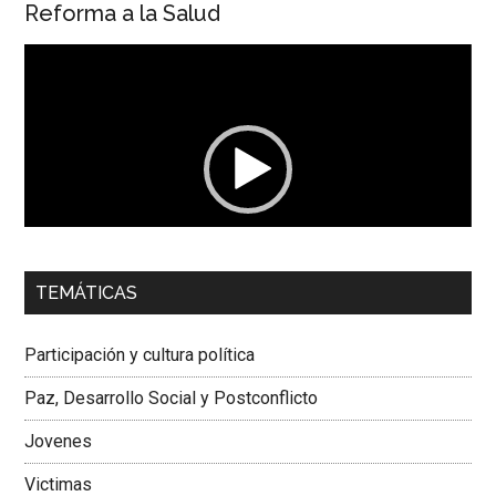
Reforma a la Salud
Reproductor
de
vídeo
00:00
01:04
TEMÁTICAS
Dra. Carolina Corcho Mejía,
Presidenta Corporación
Latinoamericana Sur, Vicepresidenta Federación Médica
Participación y cultura política
Colombiana
Paz, Desarrollo Social y Postconflicto
Jovenes
Victimas