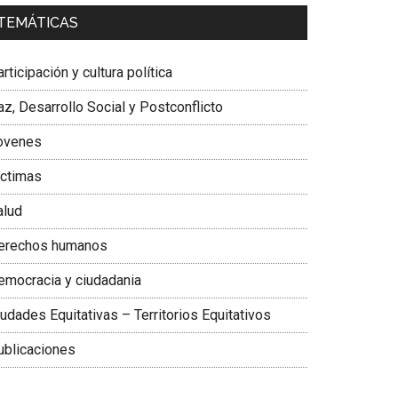
a. Carolina Corcho Mejía,
Presidenta Corporación
TEMÁTICAS
atinoamericana Sur, Vicepresidenta Federación
édica Colombiana
rticipación y cultura política
z, Desarrollo Social y Postconflicto
ovenes
ictimas
alud
erechos humanos
emocracia y ciudadania
udades Equitativas – Territorios Equitativos
ublicaciones