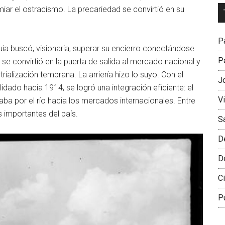
Dr
ar el ostracismo. La precariedad se convirtió en su
L
M
Pa
ia buscó, visionaria, superar su encierro conectándose
Pa
 se convirtió en la puerta de salida al mercado nacional y
ialización temprana. La arriería hizo lo suyo. Con el
J
lidado hacia 1914, se logró una integración eficiente: el
V
aba por el río hacia los mercados internacionales. Entre
 importantes del país.
S
D
D
Ci
P