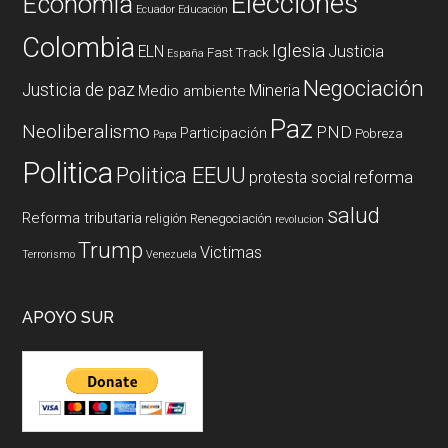
Elecciones
Economía
Ecuador
Educación
Colombia
Iglesia
ELN
Justicia
Fast Track
España
Negociación
Justicia de paz
Mineria
Medio ambiente
Paz
Neoliberalismo
PND
Participación
Pobreza
Papa
Politica
Politica EEUU
reforma
protesta social
salud
Reforma tributaria
religión
Renegociación
revolucion
Trump
Victimas
Terrorismo
Venezuela
APOYO SUR