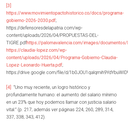
[3]
https://www.movimientopactohistorico.co/docs/programa-
gobierno-2026-2030.pdf
;
https://defensoresdelapatria.com/wp-
content/uploads/2026/04/PROPUESTAS-DEL-
TIGRE.pdf
https://palomavalencia.com/images/documento
https://claudia-lopez.com/wp-
content/uploads/2026/04/Programa-Gobierno-Claudia-
Lopez-Leonardo-Huerta.pdf
;
https://drive.google.com/file/d/1b0JOU1qalqmih9YdYbu
[4]
“Uno muy reciente, un logro histórico y
profundamente humano: el aumento del salario mínimo
en un 23% que hoy podemos llamar con justicia salario
vital.” (p. 217; además ver páginas 224, 260, 289, 314,
337, 338, 343, 412).