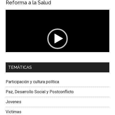
Reforma a la Salud
Reproductor
de
vídeo
00:00
01:04
TEMÁTICAS
Dra. Carolina Corcho Mejía,
Presidenta Corporación
Latinoamericana Sur, Vicepresidenta Federación Médica
Participación y cultura política
Colombiana
Paz, Desarrollo Social y Postconflicto
Jovenes
Victimas