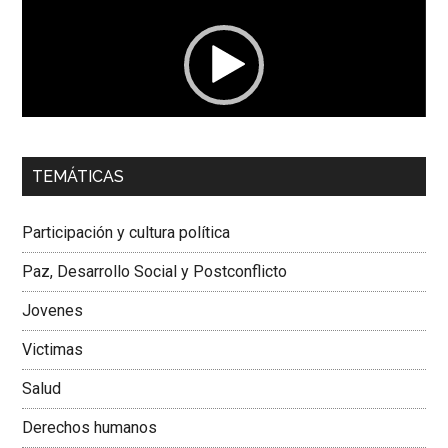
vídeo
00:00
01:04
TEMÁTICAS
Dra. Carolina Corcho Mejía,
Presidenta Corporación
Latinoamericana Sur, Vicepresidenta Federación Médica
Participación y cultura política
Colombiana
Paz, Desarrollo Social y Postconflicto
Jovenes
Victimas
Salud
Derechos humanos