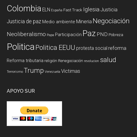
Colombia
Iglesia
ELN
Justicia
Fast Track
España
Negociación
Justicia de paz
Mineria
Medio ambiente
Paz
Neoliberalismo
PND
Participación
Pobreza
Papa
Politica
Politica EEUU
reforma
protesta social
salud
Reforma tributaria
religión
Renegociación
revolucion
Trump
Victimas
Terrorismo
Venezuela
APOYO SUR