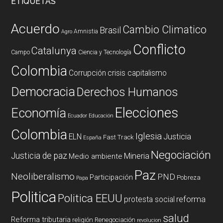
ETIQUETAS
Acuerdo
Cambio Climatico
Brasil
Amnistia
Agro
Conflicto
Catalunya
Campo
Ciencia y Tecnología
Colombia
Corrupción
crisis capitalismo
Democracia
Derechos Humanos
Elecciones
Economía
Ecuador
Educación
Colombia
Iglesia
ELN
Justicia
Fast Track
España
Negociación
Justicia de paz
Mineria
Medio ambiente
Paz
Neoliberalismo
PND
Participación
Pobreza
Papa
Politica
Politica EEUU
reforma
protesta social
salud
Reforma tributaria
religión
Renegociación
revolucion