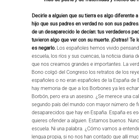
Decirle a alguien que su tierra es algo diferente 
hijo que sus padres en verdad no son sus padres. 
de un desaparecido le decían: tus verdaderos pa
tuvieron algo que ver con su muerte. ¡Ostras! Te 
es negarlo.
Los españoles hemos vivido pensand
escuela, los ríos y sus cuencas, la noticia diaria
que nos creamos grandes e importantes. La verda
Bono colgó del Congreso los retratos de los reye
españoles o no eran españoles de la España de 
hay memoria de que a los Borbones ya les echamo
Borbón, pero era un asesino. ¿Se merece una c
segundo país del mundo con mayor número de fo
desaparecidos que hay en España. España es ese 
quieres ofender a alguien. Estamos buenos. Nunca
escuela. Ni una palabra. ¿Cómo vamos a entender
lengua propia, si no nos han contado que allí much