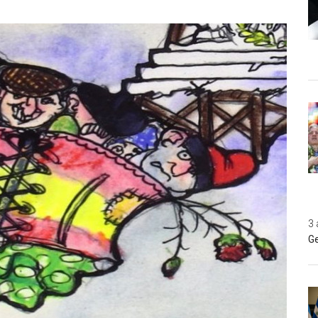
3 
Ge