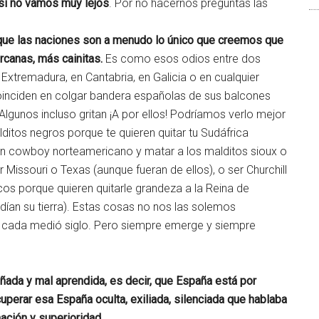
sí no vamos muy lejos
. Por no hacernos preguntas las
orque las naciones son a menudo lo único que creemos que
canas, más cainitas.
Es como esos odios entre dos
n Extremadura, en Cantabria, en Galicia o en cualquier
coinciden en colgar bandera españolas de sus balcones
gunos incluso gritan ¡A por ellos! Podríamos verlo mejor
ditos negros porque te quieren quitar tu Sudáfrica
 un cowboy norteamericano y matar a los malditos sioux o
 Missouri o Texas (aunque fueran de ellos), o ser Churchill
rcos porque quieren quitarle grandeza a la Reina de
dían su tierra). Estas cosas no nos las solemos
 cada medió siglo. Pero siempre emerge y siempre
ada y mal aprendida, es decir, que España está por
uperar esa España oculta, exiliada, silenciada que hablaba
ación y superioridad .