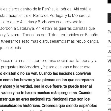
iales claros dentro de la Península Ibérica. Ahí está la
stauración entre el Reino de Portugal y la Monarquía
Dr
nflicto entre Austrias y Borbones que provoca los
L
Borbón a Catalunya. Ahí están las guerras carlistas que
M
Pa
o y Navarra. Todos los conflictos territoriales en España
i tuviéramos esto más claro, seríamos más republicanos.
Pa
o en el país.
J
tóricas reclaman un compromiso social con la teoría y la
V
rte preguntas incómodas. ¿Y para qué vas a hacer ese
S
 no existen o no se ven. Cuando las naciones conviven
 como los brazos y las piernas en los que no reparas
D
y ahora y la verdad, sea la que fuere, te puede traer al
D
 o vasco y no te haces muchas más preguntas. Cuando
nsar que no eres nacionalista. Nacionalistas son los
Ci
cionalidades históricas. Creemos que siendo españoles
P