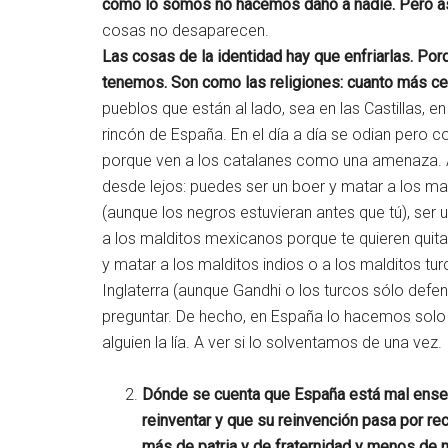
como lo somos no hacemos daño a nadie. Pero a
cosas no desaparecen.
Las cosas de la identidad hay que enfriarlas. P
tenemos. Son como las religiones: cuanto más cer
pueblos que están al lado, sea en las Castillas, e
rincón de España. En el día a día se odian pero 
porque ven a los catalanes como una amenaza. Al
desde lejos: puedes ser un boer y matar a los mal
(aunque los negros estuvieran antes que tú), ser
a los malditos mexicanos porque te quieren quitar
y matar a los malditos indios o a los malditos tu
Inglaterra (aunque Gandhi o los turcos sólo defen
preguntar. De hecho, en España lo hacemos solo
alguien la lía. A ver si lo solventamos de una vez.
Dónde se cuenta que España está mal enseñ
reinventar y que su reinvención pasa por rec
más de patria y de fraternidad y menos de n