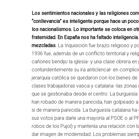
Los sentimientos nacionales y las religiones conv
“conllevancia” es inteligente porque hace un poc
los nacionalismos. Lo importante se coloca en otr
fraternidad. En España nos ha faltado inteligenci
mezcladas
. La Inquisición fue brazo religioso y p
1936 fue, además de un conflicto territorial y rel
cañones bendijo la iglesia- y una clase obrera e
contundentemente su ira anticlerical- en complic
jerarquía católica se quedaron con los bienes de 
clases trabajadoras vasca y catalana -las zonas 
que se gestionaba desde el centro. La burguesía 
han robado de manera parecida, han golpeado a 
sí de manera parecida. La burguesía catalana h
sus votos para darle una mayoría al PSOE o al PP,
robos de los Pujol) y mantenía una relación con l
dar imagen de modernidad. Los problemas siemp