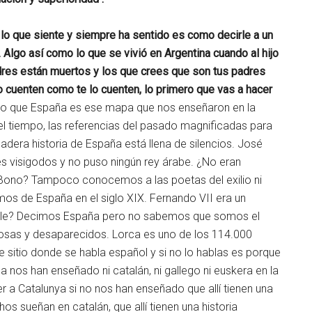
a lo que siente y siempre ha sentido es como decirle a un
Algo así como lo que se vivió en Argentina cuando al hijo
dres están muertos y los que crees que son tus padres
lo cuenten como te lo cuenten, lo primero que vas a hacer
o que España es ese mapa que nos enseñaron en la
 del tiempo, las referencias del pasado magnificadas para
dera historia de España está llena de silencios. José
s visigodos y no puso ningún rey árabe. ¿No eran
Bono? Tampoco conocemos a las poetas del exilio ni
s de España en el siglo XIX. Fernando VII era un
alle? Decimos España pero no sabemos que somos el
sas y desaparecidos. Lorca es uno de los 114.000
sitio donde se habla español y si no lo hablas es porque
 nos han enseñado ni catalán, ni gallego ni euskera en la
 a Catalunya si no nos han enseñado que allí tienen una
os sueñan en catalán, que allí tienen una historia