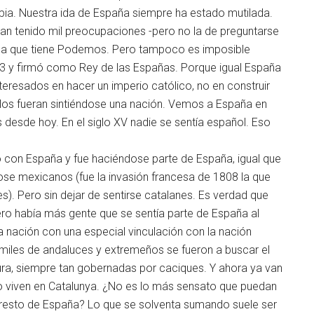
pia. Nuestra ida de España siempre ha estado mutilada.
han tenido mil preocupaciones -pero no la de preguntarse
ema que tiene Podemos. Pero tampoco es imposible
3 y firmó como Rey de las Españas. Porque igual España
eresados en hacer un imperio católico, no en construir
blos fueran sintiéndose una nación. Vemos a España en
desde hoy. En el siglo XV nadie se sentía español. Eso
ió con España y fue haciéndose parte de España, igual que
ose mexicanos (fue la invasión francesa de 1808 la que
). Pero sin dejar de sentirse catalanes. Es verdad que
ero había más gente que se sentía parte de España al
 nación con una especial vinculación con la nación
 miles de andaluces y extremeños se fueron a buscar el
ura, siempre tan gobernadas por caciques. Y ahora ya van
o viven en Catalunya. ¿No es lo más sensato que puedan
al resto de España? Lo que se solventa sumando suele ser