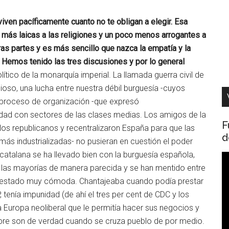
iven pacíficamente cuanto no te obligan a elegir. Esa
o más laicas a las religiones y un poco menos arrogantes a
as partes y es más sencillo que nazca la empatía y la
a. Hemos tenido las tres discusiones y por lo general
olítico de la monarquía imperial. La llamada guerra civil de
igioso, una lucha entre nuestra débil burguesía -cuyos
n proceso de organización -que expresó
idad con sectores de las clases medias. Los amigos de la
F
los republicanos y recentralizaron España para que las
d
más industrializadas- no pusieran en cuestión el poder
catalana se ha llevado bien con la burguesía española,
R
las mayorías de manera parecida y se han mentido entre
d
a estado muy cómoda. Chantajeaba cuando podía prestar
v
 tenía impunidad (de ahí el tres per cent de CDC y los
a Europa neoliberal que le permitía hacer sus negocios y
re son de verdad cuando se cruza pueblo de por medio.