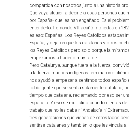
compartida con nosotros junto a una historia pro
Que vaya alguien a decirle a esas personas que 
por España- que les han engañado. Es el probl
entenderlo. Fernando VII acuñó monedas en 182
es eso: Españas. Los Reyes Católicos estaban int
España, y dejaron que los catalanes y otros pue
los Reyes Católicos pero solo porque la miramos 
empezamos a hacerlo muy tarde.
Pero Catalunya, aunque fuera a la fuerza, conviv
a la fuerza muchos indígenas terminaron sintiénd
nos ayudó a empezar a sentirnos todos españoles
había gente que se sentía solamente catalana, p
tiempo que catalana, reclamando por eso ser una
española. Y eso se multiplicó cuando cientos de
trabajo que no les daba ni Andalucía ni Extremad
tres generaciones que vienen de otros lados per
sentirse catalanes y también lo que les vincula 