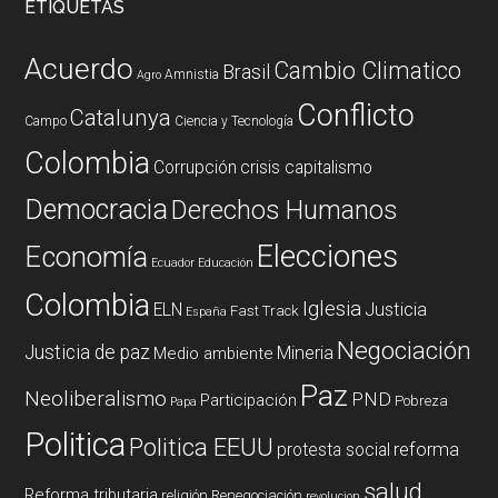
ETIQUETAS
Acuerdo
Cambio Climatico
Brasil
Amnistia
Agro
Conflicto
Catalunya
Campo
Ciencia y Tecnología
Colombia
Corrupción
crisis capitalismo
Democracia
Derechos Humanos
Elecciones
Economía
Ecuador
Educación
Colombia
Iglesia
ELN
Justicia
Fast Track
España
Negociación
Justicia de paz
Mineria
Medio ambiente
Paz
Neoliberalismo
PND
Participación
Pobreza
Papa
Politica
Politica EEUU
reforma
protesta social
salud
Reforma tributaria
religión
Renegociación
revolucion