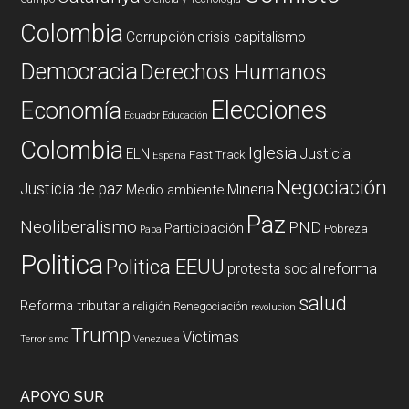
Colombia
Corrupción
crisis capitalismo
Democracia
Derechos Humanos
Elecciones
Economía
Ecuador
Educación
Colombia
Iglesia
ELN
Justicia
Fast Track
España
Negociación
Justicia de paz
Mineria
Medio ambiente
Paz
Neoliberalismo
PND
Participación
Pobreza
Papa
Politica
Politica EEUU
reforma
protesta social
salud
Reforma tributaria
religión
Renegociación
revolucion
Trump
Victimas
Terrorismo
Venezuela
APOYO SUR