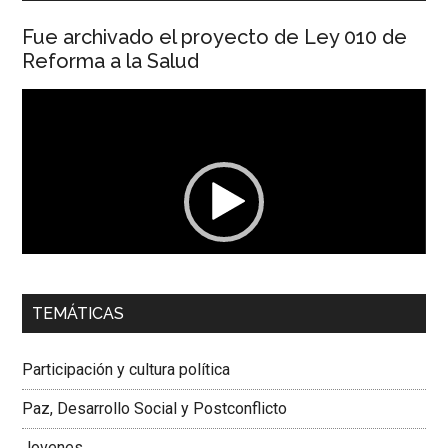
Fue archivado el proyecto de Ley 010 de
Reforma a la Salud
Reproductor
de
vídeo
00:00
01:04
TEMÁTICAS
Dra. Carolina Corcho Mejía,
Presidenta Corporación
Latinoamericana Sur, Vicepresidenta Federación Médica
Participación y cultura política
Colombiana
Paz, Desarrollo Social y Postconflicto
Jovenes