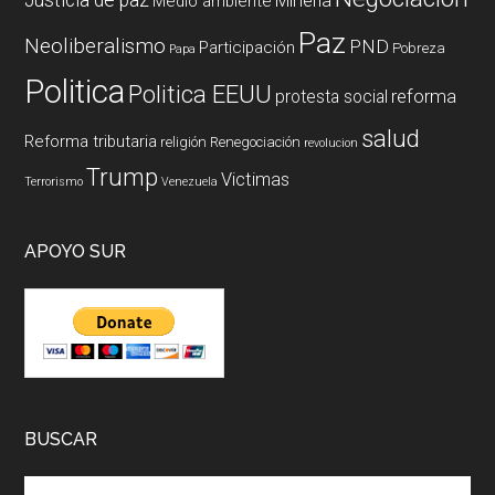
Mineria
Medio ambiente
Paz
Neoliberalismo
PND
Participación
Pobreza
Papa
Politica
Politica EEUU
reforma
protesta social
salud
Reforma tributaria
religión
Renegociación
revolucion
Trump
Victimas
Terrorismo
Venezuela
APOYO SUR
BUSCAR