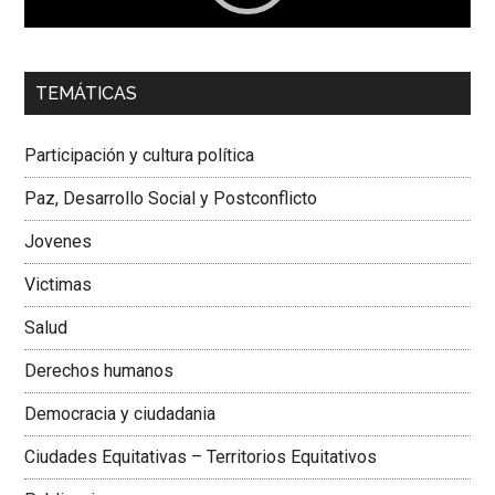
00:00
01:04
TEMÁTICAS
Dra. Carolina Corcho Mejía,
Presidenta Corporación
Latinoamericana Sur, Vicepresidenta Federación Médica
Participación y cultura política
Colombiana
Paz, Desarrollo Social y Postconflicto
Jovenes
Victimas
Salud
Derechos humanos
Democracia y ciudadania
Ciudades Equitativas – Territorios Equitativos