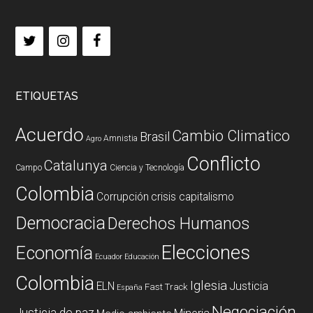
ETIQUETAS
Acuerdo
Cambio Climatico
Brasil
Amnistia
Agro
Conflicto
Catalunya
Campo
Ciencia y Tecnología
Colombia
Corrupción
crisis capitalismo
Democracia
Derechos Humanos
Elecciones
Economía
Ecuador
Educación
Colombia
Iglesia
ELN
Justicia
Fast Track
España
Negociación
Justicia de paz