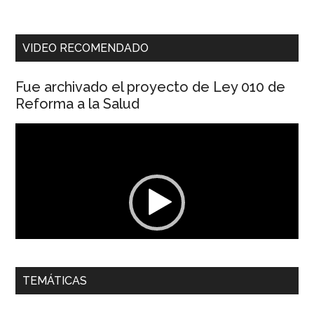
VIDEO RECOMENDADO
Fue archivado el proyecto de Ley 010 de
Reforma a la Salud
Reproductor
de
vídeo
00:00
01:04
TEMÁTICAS
Dra. Carolina Corcho Mejía,
Presidenta Corporación
Latinoamericana Sur, Vicepresidenta Federación Médica