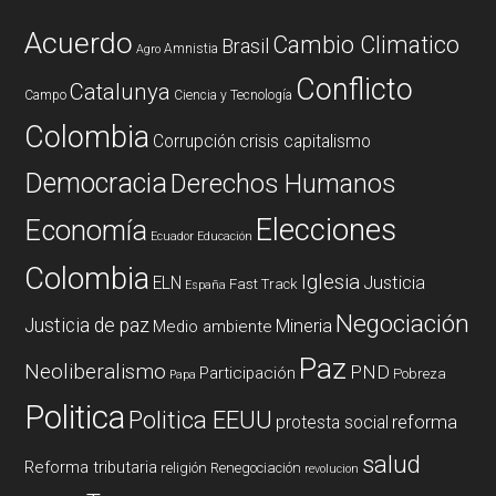
Acuerdo
Cambio Climatico
Brasil
Amnistia
Agro
Conflicto
Catalunya
Campo
Ciencia y Tecnología
Colombia
Corrupción
crisis capitalismo
Democracia
Derechos Humanos
Elecciones
Economía
Ecuador
Educación
Colombia
Iglesia
ELN
Justicia
Fast Track
España
Negociación
Justicia de paz
Mineria
Medio ambiente
Paz
Neoliberalismo
PND
Participación
Pobreza
Papa
Politica
Politica EEUU
reforma
protesta social
salud
Reforma tributaria
religión
Renegociación
revolucion