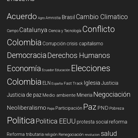
Acuerdo
Cambio Climatico
Brasil
Amnistia
Agro
Conflicto
Catalunya
Campo
Ciencia y Tecnología
Colombia
Corrupción
crisis capitalismo
Democracia
Derechos Humanos
Elecciones
Economía
Ecuador
Educación
Colombia
Iglesia
ELN
Justicia
Fast Track
España
Negociación
Justicia de paz
Mineria
Medio ambiente
Paz
Neoliberalismo
PND
Participación
Pobreza
Papa
Politica
Politica EEUU
reforma
protesta social
salud
Reforma tributaria
religión
Renegociación
revolucion