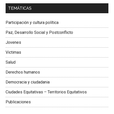
00:00
01:04
TEMÁTICAS
Dra. Carolina Corcho Mejía,
Presidenta Corporación
Latinoamericana Sur, Vicepresidenta Federación Médica
Participación y cultura política
Colombiana
Paz, Desarrollo Social y Postconflicto
Jovenes
Victimas
Salud
Derechos humanos
Democracia y ciudadania
Ciudades Equitativas – Territorios Equitativos
Publicaciones