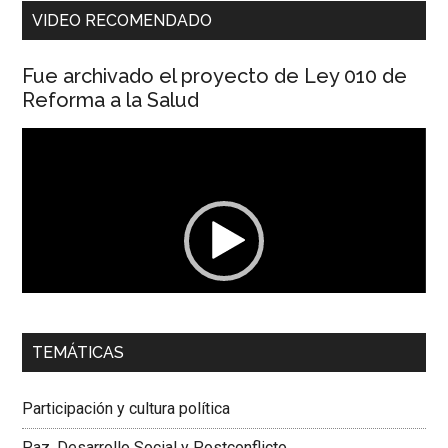
VIDEO RECOMENDADO
Fue archivado el proyecto de Ley 010 de
Reforma a la Salud
Reproductor
de
vídeo
00:00
01:04
TEMÁTICAS
Dra. Carolina Corcho Mejía,
Presidenta Corporación
Latinoamericana Sur, Vicepresidenta Federación Médica
Participación y cultura política
Colombiana
Paz, Desarrollo Social y Postconflicto