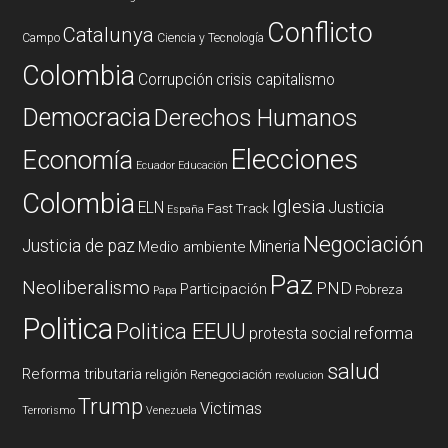
Conflicto
Catalunya
Campo
Ciencia y Tecnología
Colombia
Corrupción
crisis capitalismo
Democracia
Derechos Humanos
Elecciones
Economía
Ecuador
Educación
Colombia
Iglesia
ELN
Justicia
Fast Track
España
Negociación
Justicia de paz
Mineria
Medio ambiente
Paz
Neoliberalismo
PND
Participación
Pobreza
Papa
Politica
Politica EEUU
reforma
protesta social
salud
Reforma tributaria
religión
Renegociación
revolucion
Trump
Victimas
Terrorismo
Venezuela