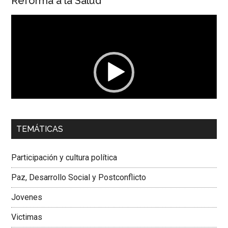
Reforma a la Salud
Reproductor
de
vídeo
00:00
01:04
TEMÁTICAS
Dra. Carolina Corcho Mejía,
Presidenta Corporación
Latinoamericana Sur, Vicepresidenta Federación Médica
Participación y cultura política
Colombiana
Paz, Desarrollo Social y Postconflicto
Jovenes
Victimas