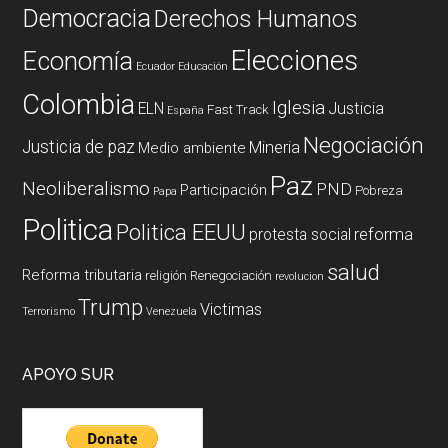
Democracia
Derechos Humanos
Elecciones
Economía
Ecuador
Educación
Colombia
Iglesia
ELN
Justicia
Fast Track
España
Negociación
Justicia de paz
Mineria
Medio ambiente
Paz
Neoliberalismo
PND
Participación
Pobreza
Papa
Politica
Politica EEUU
reforma
protesta social
salud
Reforma tributaria
religión
Renegociación
revolucion
Trump
Victimas
Terrorismo
Venezuela
APOYO SUR