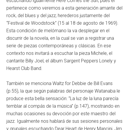
escuchando igualmente Here Comes the Sun; pues él
pertenece como veremos a esta generación amante del
rock, del blues y del jazz; herederos justamente del
“Festival de Woodstock” (15 al 18 de agosto de 1969).
Esta condición de melómano la va desplegar en el
discurrir de la novela, en la cual se van a registrar una
serie de piezas contemporáneas y clásicas. En ese
contexto nos invitará a escuchar la pieza Michele, el
cantante Billy Joel, el álbum Sargent Peppers Lonely y
Hearst Club Band.
También se menciona Waltz for Debbie de Bill Evans
(p.55), la que según palabras del personaje Watanaba le
produce esta bella sensación: “La luz de la luna parecía
temblar al compás de la música” (p.147), mostrando en
muchas ocasiones su devoción por este maestro del
jazz. Igualmente nos hablará de sus sesiones personales
y grupales escuchando Dear Heart de Henry Mancini, Jim