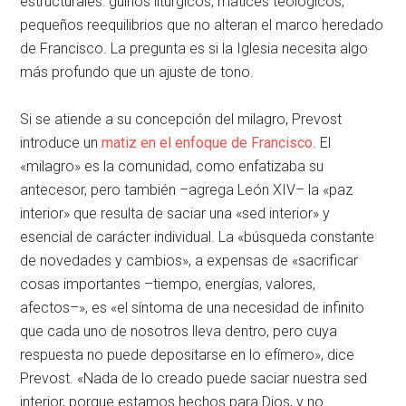
estructurales: guiños litúrgicos, matices teológicos,
pequeños reequilibrios que no alteran el marco heredado
de Francisco. La pregunta es si la Iglesia necesita algo
más profundo que un ajuste de tono.
Si se atiende a su concepción del milagro, Prevost
introduce un
matiz en el enfoque de Francisco
. El
«milagro» es la comunidad, como enfatizaba su
antecesor, pero también –agrega León XIV– la «paz
interior» que resulta de saciar una «sed interior» y
esencial de carácter individual. La «búsqueda constante
de novedades y cambios», a expensas de «sacrificar
cosas importantes –tiempo, energías, valores,
afectos–», es «el síntoma de una necesidad de infinito
que cada uno de nosotros lleva dentro, pero cuya
respuesta no puede depositarse en lo efímero», dice
Prevost. «Nada de lo creado puede saciar nuestra sed
interior, porque estamos hechos para Dios, y no