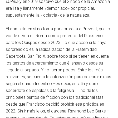
laetitia
y en 2019 sostuvo que el Sínodo de la Amazonia
era lisa y llanamente «demoníaco» por propiciar,
supuestamente, la «idolatría» de la naturaleza.
El conflicto en sí no toma por sorpresa a Prevost, que lo
vio de cerca en Roma como prefecto del Dicasterio
para los Obispos desde 2023. Lo que acaso sí lo haya
sorprendido es la radicalización de la Fraternidad
Sacerdotal San Pío X, sobre todo si se tienen en cuenta
los gestos de acercamiento que él ensayó desde su
llegada al papado. Y no fueron pocos. Entre los más
relevantes, se cuenta la autorización para celebrar misas
según el canon tridentino –es decir, en latín y con el
sacerdote de espaldas a la feligresía–, uno de los
principales puntos de fricción con los tradicionalistas
desde que Francisco decidió prohibir esa práctica en
2022. Sin ir más lejos, el cardenal Raymond Leo Burke –
conspicuo enemigo de Francisco– celebró ese tipo de