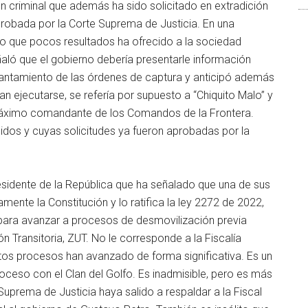
n criminal que además ha sido solicitado en extradición
probada por la Corte Suprema de Justicia. En una
go que pocos resultados ha ofrecido a la sociedad
ñaló que el gobierno debería presentarle información
levantamiento de las órdenes de captura y anticipó además
n ejecutarse, se refería por supuesto a “Chiquito Malo” y
 máximo comandante de los Comandos de la Frontera.
idos y cuyas solicitudes ya fueron aprobadas por la
esidente de la República que ha señalado que una de sus
ente la Constitución y lo ratifica la ley 2272 de 2022,
para avanzar a procesos de desmovilización previa
 Transitoria, ZUT. No le corresponde a la Fiscalía
os procesos han avanzado de forma significativa. Es un
roceso con el Clan del Golfo. Es inadmisible, pero es más
uprema de Justicia haya salido a respaldar a la Fiscal