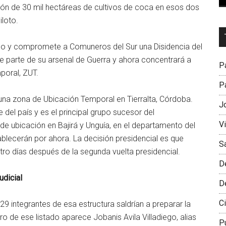
n de 30 mil hectáreas de cultivos de coca en esos dos
loto.
Dr
L
iño y compromete a Comuneros del Sur una Disidencia del
M
de parte de su arsenal de Guerra y ahora concentrará a
Pa
poral, ZUT.
Pa
 una zona de Ubicación Temporal en Tierralta, Córdoba.
J
del país y es el principal grupo sucesor del
V
e ubicación en Bajirá y Unguía, en el departamento del
blecerán por ahora. La decisión presidencial es que
S
tro días después de la segunda vuelta presidencial.
D
udicial
D
Ci
29 integrantes de esa estructura saldrían a preparar la
o de ese listado aparece Jobanis Avila Villadiego, alias
P