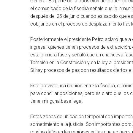
General. Es parte de la oposición del poder judic
el comunicado de la fiscalía señale que la inmuni
después del 25 de junio cuando es sabido que e
cobijarlos en el proceso de desplazamiento hast
Posteriormente el presidente Petro aclaró que a 
ingresar quienes tienen procesos de extradición, e
esta primera fase y señaló que en una nueva fase
También en la Constitución y en la ley al presiden
Si hay procesos de paz con resultados ciertos el
Está prevista una reunión entre la fiscalía, el mini
para conciliar posiciones, pero es claro que los 
tienen ninguna base legal.
Estas zonas de ubicación temporal son importan
sometimiento a la justicia. Son importantes por
mucho daño en las regiones en las que actúan su