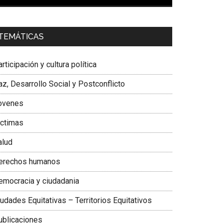
00:00
01:04
a. Carolina Corcho Mejía,
Presidenta Corporación
TEMÁTICAS
atinoamericana Sur, Vicepresidenta Federación
édica Colombiana
rticipación y cultura política
z, Desarrollo Social y Postconflicto
ovenes
ictimas
alud
erechos humanos
emocracia y ciudadania
udades Equitativas – Territorios Equitativos
ublicaciones