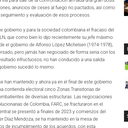
vía para salir de la confrontación armada una gran dosis
ciones, anuncios de ceses al fuego no pactados, así como
 seguimiento y evaluación de esos procesos.
ste gobierno y para la sociedad colombiana el fracaso del
ELN, que como bien lo dijo recientemente su jefe máximo
e el gobierno de Alfonso López Michelsen (1974-1978),
ersado, pero jamás han negociado de forma seria con los
esultado infructuosos, no han conducido a una salida
gobierno sucedió lo mismo.
e han mantenido y ahora ya en el final de este gobierno
na contienda electoral cinco Zonas Transitorias de
combatientes de diversas estructuras. Las negociaciones
ucionarias de Colombia, FARC, se fracturaron en el
entral se presentó a finales de 2023 y comienzos del
der Díaz Mendoza, se ha mantenido en la mesa de
s de incumplimiento de los acuerdos, con esta