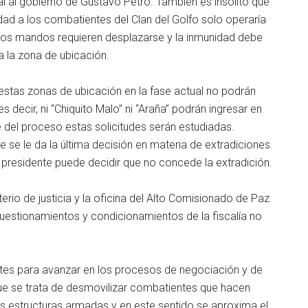
ial al gobierno de Gustavo Petro. También es insólito que
dad a los combatientes del Clan del Golfo solo operaría
sos mandos requieren desplazarse y la inmunidad debe
a la zona de ubicación.
estas zonas de ubicación en la fase actual no podrán
s decir, ni “Chiquito Malo” ni “Araña” podrán ingresar en
 del proceso estas solicitudes serán estudiadas.
te se le da la última decisión en materia de extradiciones.
 presidente puede decidir que no concede la extradición.
sterio de justicia y la oficina del Alto Comisionado de Paz
cuestionamientos y condicionamientos de la fiscalía no
tes para avanzar en los procesos de negociación y de
que se trata de desmovilizar combatientes que hacen
s estructuras armadas y en este sentido se aproxima el