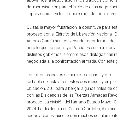
apoyamos la negociación y los diálogos como la 
de improvisación para el inicio de esas negocia
improvisación en los mecanismos de monitoreo,
Quizás la mayor frustración la constituye para e
proceso con el Ejército de Liberación Nacional, 
Antonio García han conversado recordamos desd
pero lo que no concluyó García es que han conv
distintos gobiernos, siempre esos diálogos han r
negociada a la confrontación armada. Con este 
Los otros procesos se han roto algunos y otros s
se habla de instalar en estos dos meses y en ple
Ubicación, ZUT, para albergar algunos miles de 
con las Disidencias de las Fuerzas Armadas Revol
proceso. La división del llamado Estado Mayor C
2024. La disidencia de Calarcá Córdoba, Alexan
negociaciones, aunque con muchos señalamiento