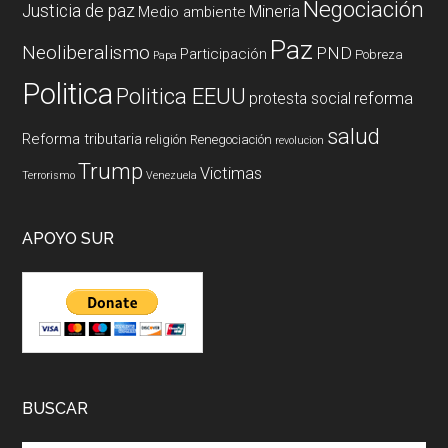
Negociación
Justicia de paz
Mineria
Medio ambiente
Paz
Neoliberalismo
PND
Participación
Pobreza
Papa
Politica
Politica EEUU
reforma
protesta social
salud
Reforma tributaria
religión
Renegociación
revolucion
Trump
Victimas
Terrorismo
Venezuela
APOYO SUR
BUSCAR