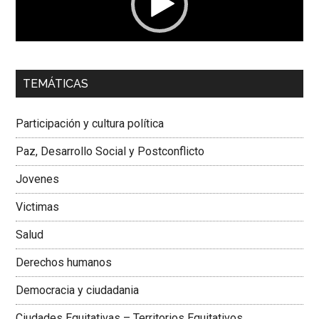
00:00
01:04
TEMÁTICAS
Dra. Carolina Corcho Mejía,
Presidenta Corporación
Latinoamericana Sur, Vicepresidenta Federación Médica
Participación y cultura política
Colombiana
Paz, Desarrollo Social y Postconflicto
Jovenes
Victimas
Salud
Derechos humanos
Democracia y ciudadania
Ciudades Equitativas – Territorios Equitativos