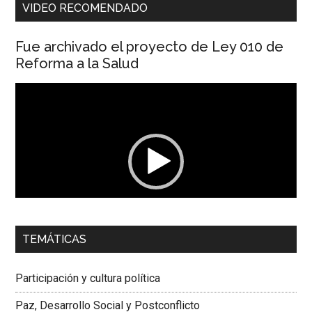
VIDEO RECOMENDADO
Fue archivado el proyecto de Ley 010 de
Reforma a la Salud
Reproductor
de
vídeo
00:00
01:04
TEMÁTICAS
Dra. Carolina Corcho Mejía,
Presidenta Corporación
Latinoamericana Sur, Vicepresidenta Federación Médica
Participación y cultura política
Colombiana
Paz, Desarrollo Social y Postconflicto