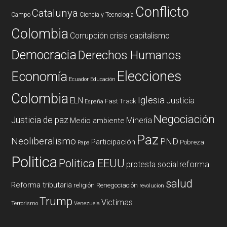
Conflicto
Catalunya
Campo
Ciencia y Tecnología
Colombia
Corrupción
crisis capitalismo
Democracia
Derechos Humanos
Elecciones
Economía
Ecuador
Educación
Colombia
Iglesia
ELN
Justicia
Fast Track
España
Negociación
Justicia de paz
Mineria
Medio ambiente
Paz
Neoliberalismo
PND
Participación
Pobreza
Papa
Politica
Politica EEUU
reforma
protesta social
salud
Reforma tributaria
religión
Renegociación
revolucion
Trump
Victimas
Terrorismo
Venezuela