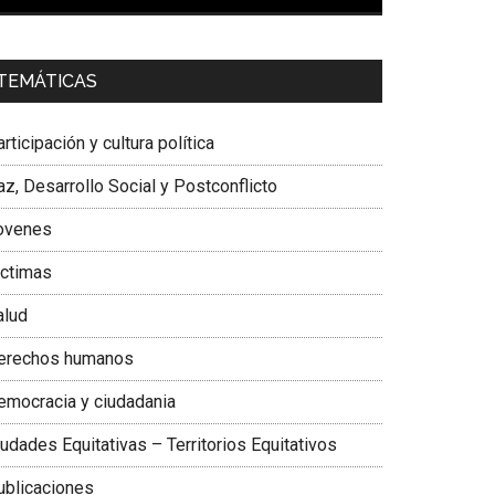
00:00
01:04
a. Carolina Corcho Mejía,
Presidenta Corporación
TEMÁTICAS
atinoamericana Sur, Vicepresidenta Federación
édica Colombiana
rticipación y cultura política
z, Desarrollo Social y Postconflicto
ovenes
ictimas
alud
erechos humanos
emocracia y ciudadania
udades Equitativas – Territorios Equitativos
ublicaciones