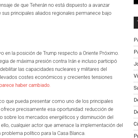
ensaje de que Teherán no está dispuesto a avanzar
 sus principales aliados regionales permanece bajo
Dr
L
M
Pa
Pa
ivo en la posición de Trump respecto a Oriente Próximo.
egia de máxima presión contra Irán e incluso participó
J
 debilitar las capacidades nucleares y militares del
V
 elevados costes económicos y crecientes tensiones
 parece haber cambiado.
S
D
co que pueda presentar como uno de los principales
rán ofrece precisamente esa oportunidad: reducción de
D
vio sobre los mercados energéticos y disminución del
Ci
r ello, cualquier actor que amenace la implementación del
problema político para la Casa Blanca.
P