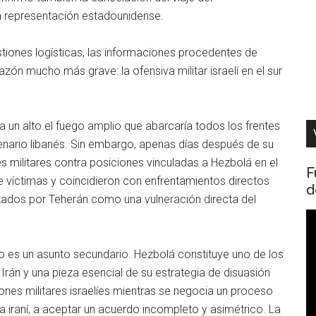
la representación estadounidense.
tiones logísticas, las informaciones procedentes de
zón mucho más grave: la ofensiva militar israelí en el sur
 alto el fuego amplio que abarcaría todos los frentes
scenario libanés. Sin embargo, apenas días después de su
es militares contra posiciones vinculadas a Hezbolá en el
F
e víctimas y coincidieron con enfrentamientos directos
d
pretados por Teherán como una vulneración directa del
R
d
v
no es un asunto secundario. Hezbolá constituye uno de los
 Irán y una pieza esencial de su estrategia de disuasión
iones militares israelíes mientras se negocia un proceso
a iraní, a aceptar un acuerdo incompleto y asimétrico. La