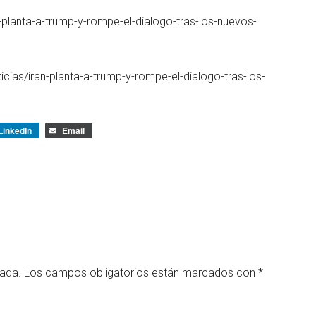
n-planta-a-trump-y-rompe-el-dialogo-tras-los-nuevos-
cias/iran-planta-a-trump-y-rompe-el-dialogo-tras-los-
LinkedIn
Email
cada.
Los campos obligatorios están marcados con
*