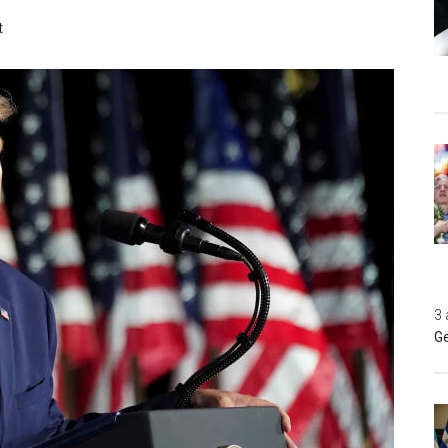
t
3 
Ge