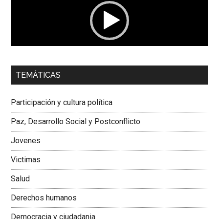
00:00
01:04
TEMÁTICAS
Dra. Carolina Corcho Mejía,
Presidenta Corporación
Latinoamericana Sur, Vicepresidenta Federación Médica
Participación y cultura política
Colombiana
Paz, Desarrollo Social y Postconflicto
Jovenes
Victimas
Salud
Derechos humanos
Democracia y ciudadania