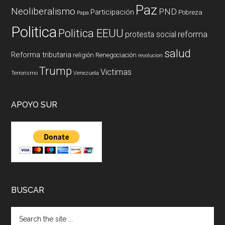
Paz
Neoliberalismo
PND
Participación
Pobreza
Papa
Politica
Politica EEUU
reforma
protesta social
salud
Reforma tributaria
religión
Renegociación
revolucion
Trump
Victimas
Terrorismo
Venezuela
APOYO SUR
BUSCAR