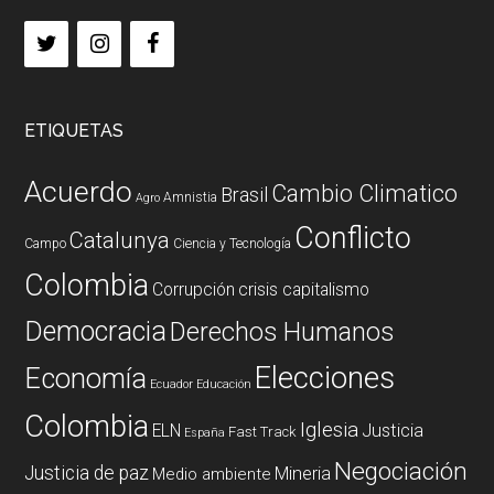
ETIQUETAS
Acuerdo
Cambio Climatico
Brasil
Amnistia
Agro
Conflicto
Catalunya
Campo
Ciencia y Tecnología
Colombia
Corrupción
crisis capitalismo
Democracia
Derechos Humanos
Elecciones
Economía
Ecuador
Educación
Colombia
Iglesia
ELN
Justicia
Fast Track
España
Negociación
Justicia de paz
Mineria
Medio ambiente