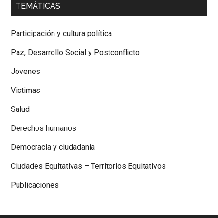
TEMÁTICAS
Dra. Carolina Corcho Mejía,
Presidenta Corporación
Latinoamericana Sur, Vicepresidenta Federación Médica
Participación y cultura política
Colombiana
Paz, Desarrollo Social y Postconflicto
Jovenes
Victimas
Salud
Derechos humanos
Democracia y ciudadania
Ciudades Equitativas – Territorios Equitativos
Publicaciones