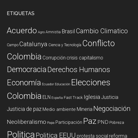
ETIQUETAS
Acuerdo
Cambio Climatico
Brasil
Amnistia
Agro
Conflicto
Catalunya
Campo
Ciencia y Tecnología
Colombia
Corrupción
crisis capitalismo
Democracia
Derechos Humanos
Elecciones
Economía
Ecuador
Educación
Colombia
Iglesia
ELN
Justicia
Fast Track
España
Negociación
Justicia de paz
Mineria
Medio ambiente
Paz
Neoliberalismo
PND
Participación
Pobreza
Papa
Politica
Politica EEUU
reforma
protesta social