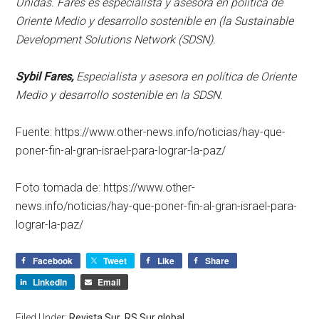
Unidas. Fares es especialista y asesora en política de
Oriente Medio y desarrollo sostenible en (la Sustainable
Development Solutions Network (SDSN).
Sybil Fares,
Especialista y asesora en política de Oriente
Medio y desarrollo sostenible en la SDSN.
Fuente: https://www.other-news.info/noticias/hay-que-
poner-fin-al-gran-israel-para-lograr-la-paz/
Foto tomada de: https://www.other-
news.info/noticias/hay-que-poner-fin-al-gran-israel-para-
lograr-la-paz/
Facebook
Tweet
Like
Share
LinkedIn
Email
Filed Under:
Revista Sur
,
RS Sur global