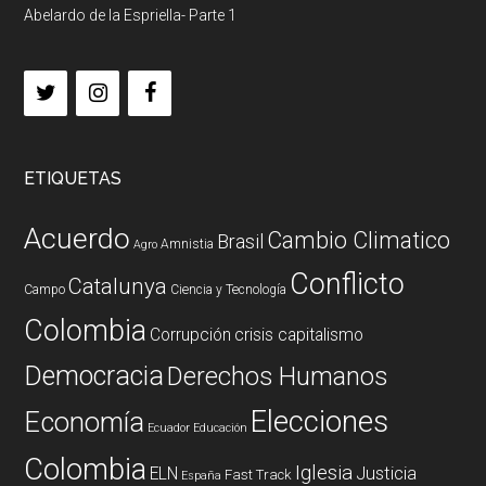
Abelardo de la Espriella- Parte 1
ETIQUETAS
Acuerdo
Cambio Climatico
Brasil
Amnistia
Agro
Conflicto
Catalunya
Campo
Ciencia y Tecnología
Colombia
Corrupción
crisis capitalismo
Democracia
Derechos Humanos
Elecciones
Economía
Ecuador
Educación
Colombia
Iglesia
ELN
Justicia
Fast Track
España