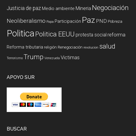
Negociación
Justicia de paz
Mineria
Medio ambiente
Paz
Neoliberalismo
PND
Participación
Pobreza
Papa
Politica
Politica EEUU
reforma
protesta social
salud
Reforma tributaria
religión
Renegociación
revolucion
Trump
Victimas
Terrorismo
Venezuela
APOYO SUR
BUSCAR