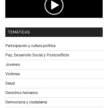
00:00
01:04
TEMÁTICAS
Dra. Carolina Corcho Mejía,
Presidenta Corporación
Latinoamericana Sur, Vicepresidenta Federación Médica
Participación y cultura política
Colombiana
Paz, Desarrollo Social y Postconflicto
Jovenes
Victimas
Salud
Derechos humanos
Democracia y ciudadania