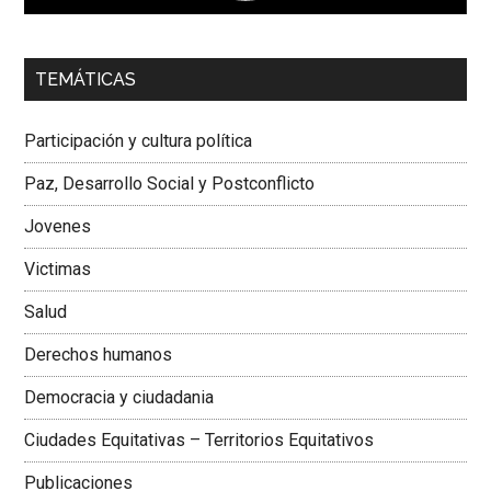
00:00
01:04
TEMÁTICAS
Dra. Carolina Corcho Mejía,
Presidenta Corporación
Latinoamericana Sur, Vicepresidenta Federación Médica
Participación y cultura política
Colombiana
Paz, Desarrollo Social y Postconflicto
Jovenes
Victimas
Salud
Derechos humanos
Democracia y ciudadania
Ciudades Equitativas – Territorios Equitativos
Publicaciones