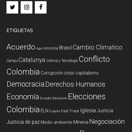
ETIQUETAS
Acuerdo
Cambio Climatico
Brasil
Amnistia
Agro
Conflicto
Catalunya
Campo
Ciencia y Tecnología
Colombia
Corrupción
crisis capitalismo
Democracia
Derechos Humanos
Elecciones
Economía
Ecuador
Educación
Colombia
Iglesia
ELN
Justicia
Fast Track
España
Negociación
Justicia de paz
Mineria
Medio ambiente