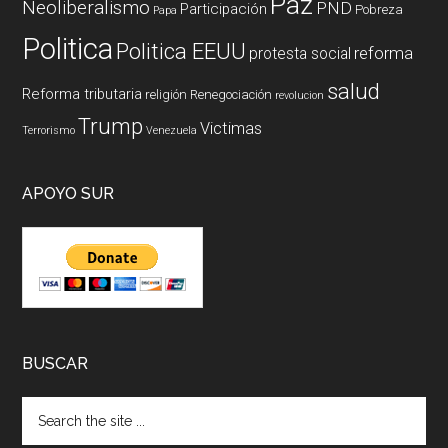
Paz
Neoliberalismo
PND
Participación
Pobreza
Papa
Politica
Politica EEUU
reforma
protesta social
salud
Reforma tributaria
religión
Renegociación
revolucion
Trump
Victimas
Terrorismo
Venezuela
APOYO SUR
BUSCAR