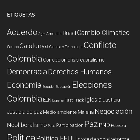
ETIQUETAS
Acuerdo
Cambio Climatico
Brasil
Amnistia
Agro
Conflicto
Catalunya
Campo
Ciencia y Tecnología
Colombia
Corrupción
crisis capitalismo
Democracia
Derechos Humanos
Elecciones
Economía
Ecuador
Educación
Colombia
Iglesia
ELN
Justicia
Fast Track
España
Negociación
Justicia de paz
Mineria
Medio ambiente
Paz
Neoliberalismo
PND
Participación
Pobreza
Papa
Politica
Politica EEUU
reforma
protesta social