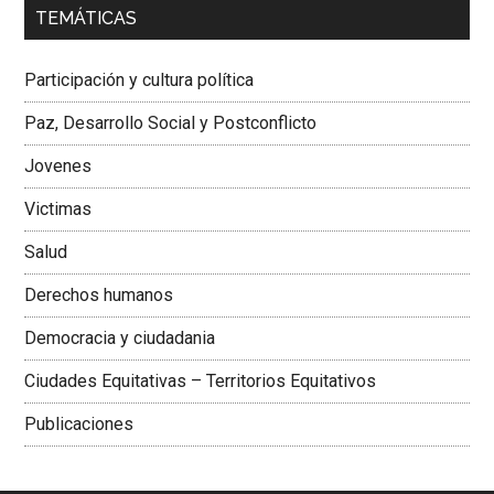
00:00
01:04
TEMÁTICAS
Dra. Carolina Corcho Mejía,
Presidenta Corporación
Latinoamericana Sur, Vicepresidenta Federación Médica
Participación y cultura política
Colombiana
Paz, Desarrollo Social y Postconflicto
Jovenes
Victimas
Salud
Derechos humanos
Democracia y ciudadania
Ciudades Equitativas – Territorios Equitativos
Publicaciones