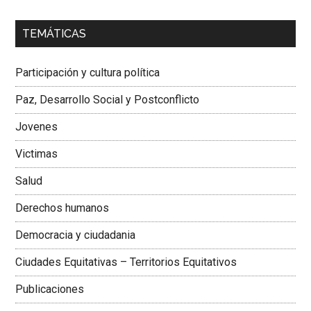
00:00
01:04
TEMÁTICAS
Dra. Carolina Corcho Mejía,
Presidenta Corporación
Latinoamericana Sur, Vicepresidenta Federación Médica
Participación y cultura política
Colombiana
Paz, Desarrollo Social y Postconflicto
Jovenes
Victimas
Salud
Derechos humanos
Democracia y ciudadania
Ciudades Equitativas – Territorios Equitativos
Publicaciones