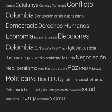
Conflicto
Catalunya
Campo
Ciencia y Tecnología
Colombia
Corrupción
crisis capitalismo
Democracia
Derechos Humanos
Elecciones
Economía
Ecuador
Educación
Colombia
Iglesia
ELN
Justicia
Fast Track
España
Negociación
Justicia de paz
Mineria
Medio ambiente
Paz
Neoliberalismo
PND
Participación
Pobreza
Papa
Politica
Politica EEUU
reforma
protesta social
salud
Reforma tributaria
religión
Renegociación
revolucion
Trump
Victimas
Terrorismo
Venezuela