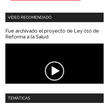
VIDEO RECOMENDADO
Fue archivado el proyecto de Ley 010 de
Reforma a la Salud
Reproductor
de
vídeo
00:00
01:04
TEMÁTICAS
Dra. Carolina Corcho Mejía,
Presidenta Corporación
Latinoamericana Sur, Vicepresidenta Federación Médica