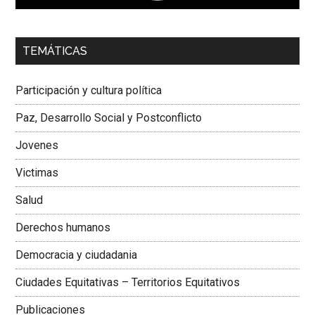
00:00
01:04
TEMÁTICAS
Dra. Carolina Corcho Mejía,
Presidenta Corporación
Latinoamericana Sur, Vicepresidenta Federación Médica
Participación y cultura política
Colombiana
Paz, Desarrollo Social y Postconflicto
Jovenes
Victimas
Salud
Derechos humanos
Democracia y ciudadania
Ciudades Equitativas – Territorios Equitativos
Publicaciones