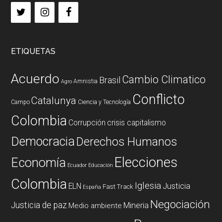
ETIQUETAS
Acuerdo
Cambio Climatico
Brasil
Amnistia
Agro
Conflicto
Catalunya
Campo
Ciencia y Tecnología
Colombia
Corrupción
crisis capitalismo
Democracia
Derechos Humanos
Elecciones
Economía
Ecuador
Educación
Colombia
Iglesia
ELN
Justicia
Fast Track
España
Negociación
Justicia de paz
Mineria
Medio ambiente