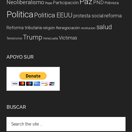
Paz
Neoliberalismo
PND
Participación
Pobreza
Papa
Politica
Politica EEUU
reforma
protesta social
salud
Reforma tributaria
religión
Renegociación
revolucion
Trump
Victimas
Terrorismo
Venezuela
APOYO SUR
BUSCAR