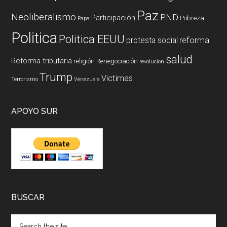
Paz
Neoliberalismo
PND
Participación
Pobreza
Papa
Politica
Politica EEUU
reforma
protesta social
salud
Reforma tributaria
religión
Renegociación
revolucion
Trump
Victimas
Terrorismo
Venezuela
APOYO SUR
BUSCAR