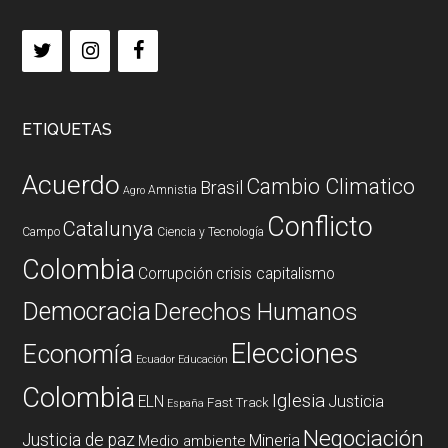
ETIQUETAS
Acuerdo
Cambio Climatico
Brasil
Amnistia
Agro
Conflicto
Catalunya
Campo
Ciencia y Tecnología
Colombia
Corrupción
crisis capitalismo
Democracia
Derechos Humanos
Elecciones
Economía
Ecuador
Educación
Colombia
Iglesia
ELN
Justicia
Fast Track
España
Negociación
Justicia de paz
Mineria
Medio ambiente