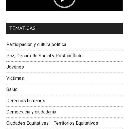
00:00
01:04
TEMÁTICAS
Dra. Carolina Corcho Mejía,
Presidenta Corporación
Latinoamericana Sur, Vicepresidenta Federación Médica
Participación y cultura política
Colombiana
Paz, Desarrollo Social y Postconflicto
Jovenes
Victimas
Salud
Derechos humanos
Democracia y ciudadania
Ciudades Equitativas – Territorios Equitativos