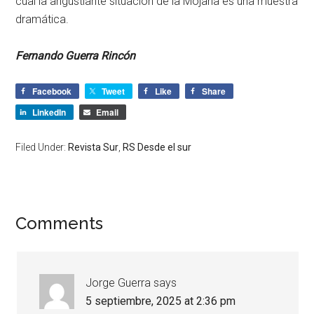
cual la angustiante situación de la Mojana es una muestra
dramática.
Fernando Guerra Rincón
Facebook
Tweet
Like
Share
LinkedIn
Email
Filed Under:
Revista Sur
,
RS Desde el sur
Comments
Jorge Guerra
says
5 septiembre, 2025 at 2:36 pm