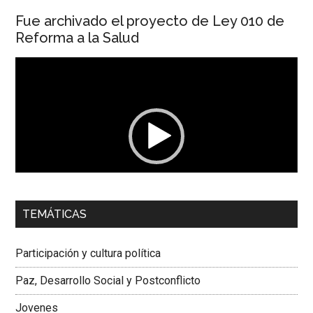
Fue archivado el proyecto de Ley 010 de
Reforma a la Salud
Reproductor
de
vídeo
00:00
01:04
TEMÁTICAS
Dra. Carolina Corcho Mejía,
Presidenta Corporación
Latinoamericana Sur, Vicepresidenta Federación Médica
Participación y cultura política
Colombiana
Paz, Desarrollo Social y Postconflicto
Jovenes