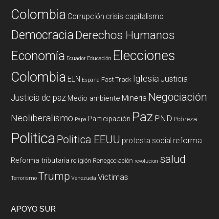
Colombia
Corrupción
crisis capitalismo
Democracia
Derechos Humanos
Elecciones
Economía
Ecuador
Educación
Colombia
Iglesia
ELN
Justicia
Fast Track
España
Negociación
Justicia de paz
Mineria
Medio ambiente
Paz
Neoliberalismo
PND
Participación
Pobreza
Papa
Politica
Politica EEUU
reforma
protesta social
salud
Reforma tributaria
religión
Renegociación
revolucion
Trump
Victimas
Terrorismo
Venezuela
APOYO SUR